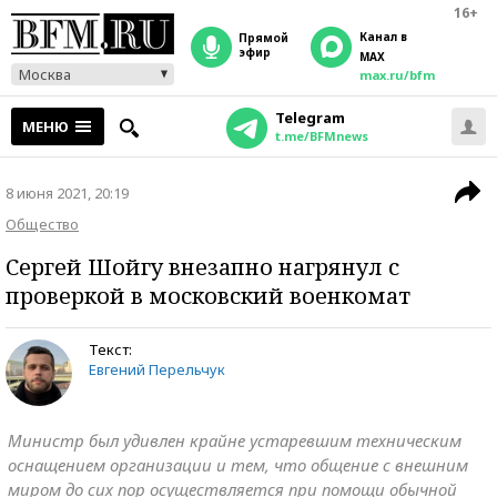
16+
Канал в
прямой
эфир
MAX
Москва
max.ru/bfm
Telegram
МЕНЮ
t.me/BFMnews
8 июня 2021, 20:19
Общество
Сергей Шойгу внезапно нагрянул с
проверкой в московский военкомат
Текст:
Евгений Перельчук
Министр был удивлен крайне устаревшим техническим
оснащением организации и тем, что общение с внешним
миром до сих пор осуществляется при помощи обычной