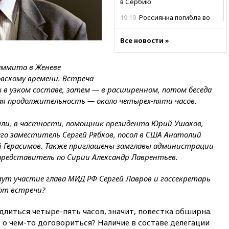
в Сербию
19:19
Россиянка погибла во
Французских Альпах
Все новости »
19:00
Открытое горение на
складе в Брянске
ликвидировано
аммита в Женеве
18:55
Минобороны отчиталось
овскому времени. Встреча
об ударах по двум украинским
ы в узком составе, затем — в расширенном, потом беседа
сухогрузам в Черном море
ая продолжительность — около четырех-пяти часов.
18:47
Школьники из РФ стали
абсолютными чемпионами на
шли, в частности, помощник президента Юрий Ушаков,
олимпиаде по ИИ
его заместитель Сергей Рябков, посол в США Анатолий
й Герасимов. Также приглашены замглавы администрации
18:39
Два человека погибли в
результате удара ВСУ по
представитель по Сирии Александр Лаврентьев.
многоэтажке в Керчи
имут участие глава МИД РФ Сергей Лавров и госсекретарь
18:25
Беспилотник атаковал
турецкий сухогруз у
от встречи?
побережья Новороссийска
литься четыре-пять часов, значит, повестка обширна.
18:18
Товарооборот Китая и
 о чем-то договориться? Наличие в составе делегации
России вырос в этом году