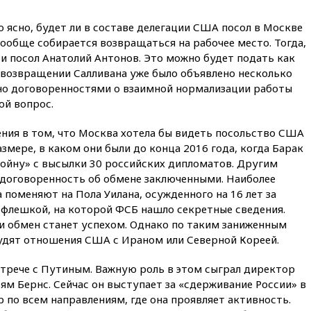
16:45
«Яблоко» подаст иск к
депутату Госдумы Алексею
о ясно, будет ли в составе делегации США посол в Москве
Журавлеву
вообще собирается возвращаться на рабочее место. Тогда,
16:35
Мельникова и еще
и посол Анатолий Антонов. Это можно будет подать как
шесть гимнастов сборной
 возвращении Салливана уже было объявлено несколько
России не получили визы на
ено договоренностями о взаимной нормализации работы
ЧЕ
ой вопрос.
16:16
Движение по
Крымскому мосту
ения в том, что Москва хотела бы видеть посольство США
перекрывали второй раз за
змере, в каком они были до конца 2016 года, когда Барак
день
ойну» с высылки 30 российских дипломатов. Другим
16:00
Создатели пирамиды
договоренность об обмене заключенными. Наиболее
АФК «Наследие» получили от
 поменяют на Пола Уилана, осужденного на 16 лет за
шести до 12 лет колонии
 флешкой, на которой ФСБ нашло секретные сведения.
15:45
Верховный суд 10
о и обмен станет успехом. Однако по таким заниженным
августа рассмотрит иск о
удят отношения США с Ираном или Северной Кореей.
снятии «Яблока» с выборов
15:35
Четыре человека
трече с Путиным. Важную роль в этом сыграл директор
пострадали при пожаре на
ьям Бернс. Сейчас он выступает за «сдерживание России» в
складе с красками в Брянске
р по всем направлениям, где она проявляет активность.
15:15
«Аэрофлот» с 1 октября