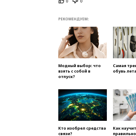
0
0
РЕКОМЕНДУЕМ:
Модный выбор: что
Самая тре
взять с собой в
обувь лета
отпуск?
Кто изобрел средства
Как научи
связи?
правильно