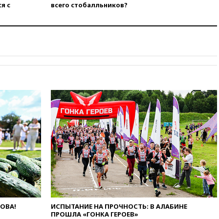
я с
всего стобалльников?
запустить групповые
безвизовые турпоездки для
Вьетнама
12:36
Экспорт растворимого
кофе из России достиг
рекордных показателей
12:30
Российские войска
взяли под контроль село
Анискино в Харьковской
области
12:15
Минцифры РФ не
планирует вводить
ограничения на доступ детей
в соцсети
11:58
Резаи: Иран не допустит
открытия второго маршрута в
Ормузском проливе
11:48
Жители Москвы и
Подмосковья сообщили о
громких взрывах
ЛОВА!
ИСПЫТАНИЕ НА ПРОЧНОСТЬ: В АЛАБИНЕ
ПРОШЛА «ГОНКА ГЕРОЕВ»