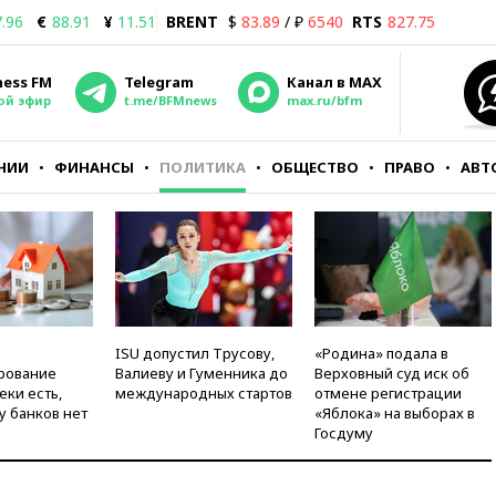
.96
€
88.91
¥
11.51
BRENT
$
83.89
/ ₽
6540
RTS
827.75
ness FM
Telegram
Канал в MAX
ой эфир
t.me/BFMnews
max.ru/bfm
НИИ
ФИНАНСЫ
ПОЛИТИКА
ОБЩЕСТВО
ПРАВО
АВТ
ISU допустил Трусову,
«Родина» подала в
рование
Валиеву и Гуменника до
Верховный суд иск об
еки есть,
международных стартов
отмене регистрации
у банков нет
«Яблока» на выборах в
Госдуму