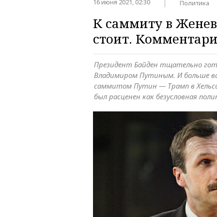
16 июня 2021, 02:30
Политика
К саммиту в Женев
стоит. Комментари
Президент Байден тщательно гото
Владимиром Путиным. И больше все
саммитом Путин — Трамп в Хельси
был расценен как безусловная пол