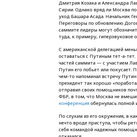
Дмитрия Козака и Александра Ла
Сирии. Однако вряд ли Москва п
уход Башара Асада. Начальник Г
Переговоры по обновлению Догово
саммите лидеры могут обозначит
туда, к примеру, гиперзвуковое 
С американской делегацией меньш
оставаться с Путиным тет-а-тет.
частей саммита — с участием Лав
Путин его побьет или покусает.
чем-то напоминал встречу Пути
президент так хорошо «поработал» 
отправил своих помощников почти
ФБР, в том, что Москва не вмеши
конференция
обернулась полной 
По слухам из его окружения, в ка
нечто вроде приступа, чтобы ре
себя командой надежных помощни
отказался.