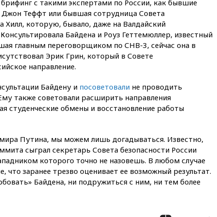
 брифинг с такими экспертами по России, как бывшие
возобновит ежедневные
 Джон Теффт или бывшая сотрудница Совета
рейсы в Абу-Даби
 Хилл, которую, бывало, даже на Валдайский
14:52
Турция, Саудовская
 Консультировала Байдена и Роуз Геттемюллер, известный
Аравия и Пакистан
шая главным переговорщиком по СНВ-3, сейчас она в
объединились в военный
сутствовал Эрик Грин, который в Совете
альянс
сийское направление.
14:39
Экс-издатель Popcorn
Books получил условный срок
нсультации Байдену и
посоветовали
не проводить
по делу о пропаганде ЛГБТ
Ему также советовали расширить направления
14:34
Минпромторг не
чая студенческие обмены и восстановление работы
намерен сокращать перечень
товаров для параллельного
импорта
имира Путина, мы можем лишь догадываться. Известно,
14:14
Роспотребнадзор
аммита сыграл секретарь Совета безопасности России
одобрил открытие сезона на
падником которого точно не назовешь. В любом случае
105 пляжах в Анапе
е, что заранее трезво оценивает ее возможный результат.
14:09
Глава Тувы включил
рбовать» Байдена, ни подружиться с ним, ни тем более
сенатора Нарусову в список
кандидатов в Совфед
13:57
Wildberries запустит