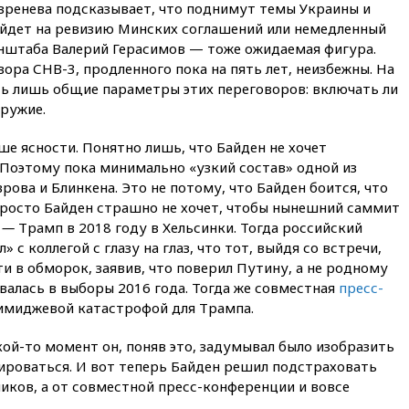
более чем на четверть
вренева подсказывает, что поднимут темы Украины и
ойдет на ревизию Минских соглашений или немедленный
17:55
Мужчина получил
енштаба Валерий Герасимов — тоже ожидаемая фигура.
ранения при атаке дрона на
Белгородскую область
ра СНВ-3, продленного пока на пять лет, неизбежны. На
ь лишь общие параметры этих переговоров: включать ли
17:48
Bloomberg:
оружие.
авиакомпании США обязали
проверить самолеты Boeing на
наличие трещин
е ясности. Понятно лишь, что Байден не хочет
 Поэтому пока минимально «узкий состав» одной из
17:35
В Казани пятилетний
рова и Блинкена. Это не потому, что Байден боится, что
ребенок погиб при падении из
окна 10-го этажа
 Просто Байден страшно не хочет, чтобы нынешний саммит
н
—
Трамп в 2018 году в Хельсинки. Тогда российский
17:17
Bloomberg:
с коллегой с глазу на глаз, что тот, выйдя со встречи,
киберкомандование США
 в обморок, заявив, что поверил Путину, а не родному
расследует серию
самоубийств своих служащих
валась в выборы 2016 года. Тогда же совместная
пресс-
имиджевой катастрофой для Трампа.
17:00
Сняты ограничения на
полеты в аэропорту
Геленджика
кой-то момент он, поняв это, задумывал было изобразить
тироваться. И вот теперь Байден решил подстраховать
16:50
В Братиславе загорелся
ков, а от совместной пресс-конференции и вовсе
крупнейший НПЗ Slovnaft