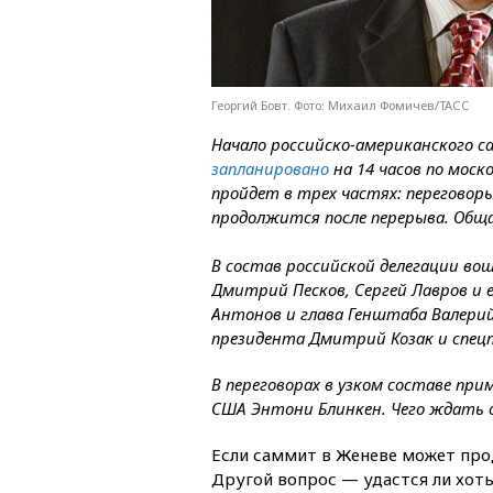
Георгий Бовт. Фото: Михаил Фомичев/ТАСС
Начало российско-американского с
запланировано
на 14 часов по моск
пройдет в трех частях: переговор
продолжится после перерыва. Общ
В состав российской делегации во
Дмитрий Песков, Сергей Лавров и 
Антонов и глава Генштаба Валери
президента Дмитрий Козак и спец
В переговорах в узком составе пр
США Энтони Блинкен. Чего ждать 
Если саммит в Женеве может прод
Другой вопрос — удастся ли хоть