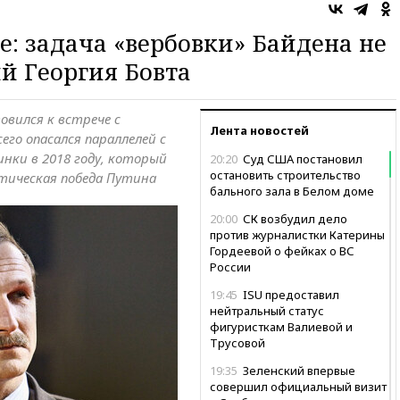
е: задача «вербовки» Байдена не
й Георгия Бовта
вился к встрече с
Лента новостей
го опасался параллелей с
нки в 2018 году, который
20:20
Суд США постановил
остановить строительство
итическая победа Путина
бального зала в Белом доме
20:00
СК возбудил дело
против журналистки Катерины
Гордеевой о фейках о ВС
России
19:45
ISU предоставил
нейтральный статус
фигуристкам Валиевой и
Трусовой
19:35
Зеленский впервые
совершил официальный визит