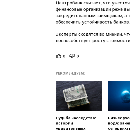
Центробанк считает, что ужесто
финансовые организации реже вы
закредитованным заемщикам, а т
обеспечить устойчивость банков.
Эксперты сходятся во мнении, чт
поспособствует росту стоимости
0
0
РЕКОМЕНДУЕМ:
Судьба наследства:
Бизнес ух
истории
воду: заче
удивительных
суперъяхт