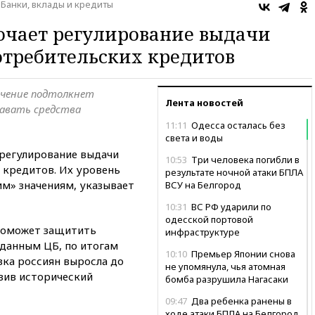
Банки, вклады и кредиты
очает регулирование выдачи
отребительских кредитов
чение подтолкнет
Лента новостей
давать средства
11:11
Одесса осталась без
света и воды
 регулирование выдачи
10:53
Три человека погибли в
 кредитов. Их уровень
результате ночной атаки БПЛА
м» значениям, указывает
ВСУ на Белгород
10:31
ВС РФ ударили по
одесской портовой
 поможет защитить
инфраструктуре
данным ЦБ, по итогам
10:10
Премьер Японии снова
зка россиян выросла до
не упомянула, чья атомная
овив исторический
бомба разрушила Нагасаки
09:47
Два ребенка ранены в
ходе атаки БПЛА на Белгород