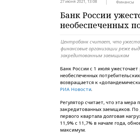
27 июня 2021, 13:08
Финансы
Банк России ужест
необеспеченных п
Центробанк считает, что ужесто
финансовые организации реже вы
закредитованным заемщикам
Банк России с 1 июля ужесточает
необеспеченных потребительских
возвращается к «допандемически
РИА Новости
.
Регулятор считает, что эта мера
закредитованных заемщиков. По 
первого квартала долговая нагру
11,9% с 11,7% в начале года, обн
максимум.