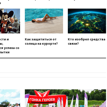
ы
00:25
В Красноярском крае
идут поиски семьи, пропавшей
во время сплава
вчера, 23:30
Жителя Нижнего
Тагила арестовали за реакции
в Теlegram
вчера, 22:50
Российский
сти и
Как защититься от
Кто изобрел средства
режиссер Кирилл Соколов
ы,
солнца на курорте?
связи?
снимет триллер для Netflix
я успеха со
вчера, 22:20
Турция призвала
пытки
к мораторию на удары по
торговым судам в Черном
море
вчера, 21:43
Экс-
председатель Верховного
суда Венгрии согласился стать
президентом республики
вчера, 20:58
Финляндия
введет экзамен для
претендентов на получение
гражданства