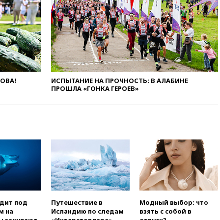
вчера, 20:12
Минобороны
Болгарии: упавший в стране
беспилотник, скорее всего,
был украинским
вчера, 19:29
ОАЭ обвинили
Иран в атаке на судно
нефтяной компании ADNOC в
Ормузе
ЛОВА!
ИСПЫТАНИЕ НА ПРОЧНОСТЬ: В АЛАБИНЕ
ПРОШЛА «ГОНКА ГЕРОЕВ»
вчера, 18:56
«Газпром»: объем
газа в европейских подземных
хранилищах достиг
антирекорда
вчера, 18:25
ТАСС: Уиткофф и
Кушнер могут вскоре посетить
Москву и Киев
вчера, 17:43
«Тиса» выдвинула
экс-председателя Верховного
суда на пост президента
Венгрии
одит под
Путешествие в
Модный выбор: что
вчера, 16:50
Politico: «Газовая
м на
Исландию по следам
взять с собой в
авантюра Германии ставит под