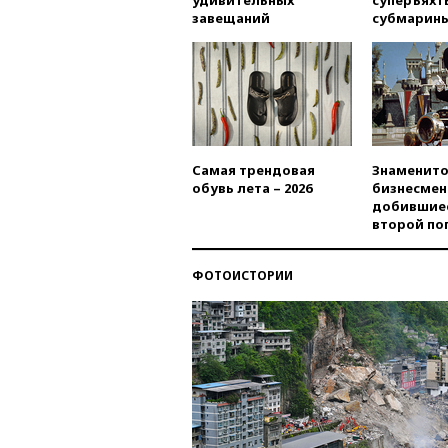
удивительных
суперъяхт
завещаний
субмарин
Самая трендовая
Знаменито
обувь лета – 2026
бизнесмен
добившиес
второй по
ФОТОИСТОРИИ