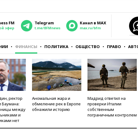
ness FM
Telegram
Канал в MAX
ой эфир
t.me/BFMnews
max.ru/bfm
НИИ
ФИНАНСЫ
ПОЛИТИКА
ОБЩЕСТВО
ПРАВО
АВТ
дин, ректор
Аномальная жара и
Мадрид ответил на
 Баумана:
обмеление рек в Европе
проверки Италии
зницы между
обнажили историю
собственным
ьниками и
пограничным контролем
иками нет