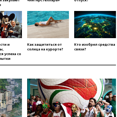
ы закупают
«Интерстеллара»
отпуск?
угрозу европейскую зиму»
ы
вчера, 16:16
Беспилотник
взорвался вблизи
газопровода в Болгарии
вчера, 15:25
При атаке БПЛА в
Белгородской области погиб
мирный житель
сти и
Как защититься от
Кто изобрел средства
вчера, 14:54
В Аргентине умер
ы,
солнца на курорте?
связи?
отец футболиста Лионеля
я успеха со
Месси
пытки
вчера, 14:43
Турция
ограничила судоходство в
Черном море
вчера, 14:20
Генпрокурором
США стал Тодд Бланш
вчера, 13:37
Пляжи
Геленджика закрыты из-за
опасности БПЛА
вчера, 13:03
Испания ввела