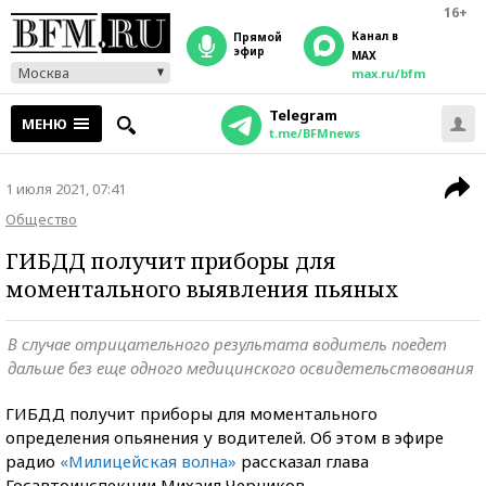
16+
Канал в
прямой
эфир
MAX
Москва
max.ru/bfm
Telegram
МЕНЮ
t.me/BFMnews
1 июля 2021, 07:41
Общество
ГИБДД получит приборы для
моментального выявления пьяных
В случае отрицательного результата водитель поедет
дальше без еще одного медицинского освидетельствования
ГИБДД получит приборы для моментального
определения опьянения у водителей. Об этом в эфире
радио
«Милицейская волна»
рассказал глава
Госавтоинспекции Михаил Черников.