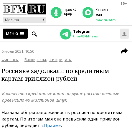
16+
Канал в
прямой
эфир
MAX
Москва
max.ru/bfm
Telegram
МЕНЮ
t.me/BFMnews
6 июля 2021, 10:50
Финансы
Банки, вклады и кредиты
Россияне задолжали по кредитным
картам триллион рублей
Количество кредитных карт на руках россиян впервые
превысило 40 миллионов штук
Названа общая задолженность россиян по кредитным
картам. По итогам мая она превысила один триллион
рублей, передает
«Прайм»
.