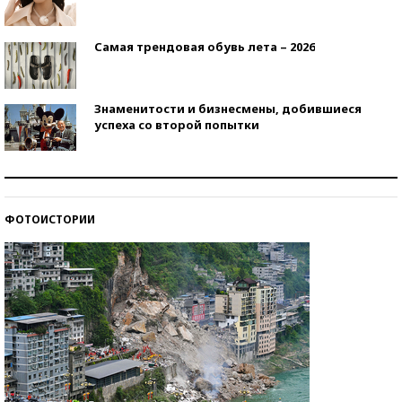
Самая трендовая обувь лета – 2026
Знаменитости и бизнесмены, добившиеся
успеха со второй попытки
Как защититься от солнца на курорте?
ФОТОИСТОРИИ
Кто изобрел средства связи?