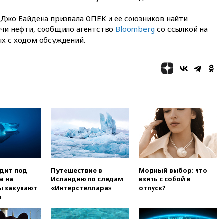
вчера, 13:37
Пляжи
жо Байдена призвала ОПЕК и ее союзников найти
Геленджика закрыты из-за
чи нефти, сообщило агентство
Bloomberg
со ссылкой на
опасности БПЛА
ых с ходом обсуждений.
вчера, 13:03
Испания ввела
погранконтроль для
итальянских туристов
вчера, 12:27
Возгорание на
Ильском НПЗ, вызванное
атакой БПЛА, потушили
вчера, 11:47
Суд оставил под
арестом Rolls-Royce блогера
Лерчек
вчера, 11:07
При
столкновении катера и лодки
под Самарой погибли два
человека
одит под
Путешествие в
Модный выбор: что
м на
Исландию по следам
взять с собой в
вчера, 10:27
Движение по
ы закупают
«Интерстеллара»
отпуск?
трассе «Новороссия»
ы
восстановлено
вчера, 09:55
Силы ПВО