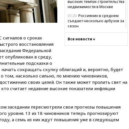
высоких темпах строительства
недвижимости в Москве
01:20
Россиянин в среднем
съедает несколько арбузов за
сезон
00:25
В Красноярском крае
 сигналов о сроках
Все новости »
идут поиски семьи, пропавшей
быстрого восстановления
во время сплава
заседания Федеральной
вчера, 23:30
Жителя Нижнего
т опубликован в среду,
Тагила арестовали за реакции
лнительные подсказки о
в Теlegram
т начать сокращать скупку облигаций и, вероятно, будет
вчера, 22:50
Российский
о том, насколько сильно, по мнению чиновников,
режиссер Кирилл Соколов
достижению своих целей. Он также может пролить свет на
снимет триллер для Netflix
 кто считает недавние высокие показатели инфляции
вчера, 22:20
Турция призвала
к мораторию на удары по
торговым судам в Черном
ком заседании пересмотрели свои прогнозы повышения
море
ого уровня. 13 из 18 чиновников теперь прогнозируют
вчера, 21:43
Экс-
 году, а семь из них ждут повышения уже в следующем
председатель Верховного
суда Венгрии согласился стать