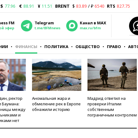
$
77.96
€
88.91
¥
11.51
BRENT
$
83.89
/ ₽
6540
RTS
827.75
ness FM
Telegram
Канал в MAX
ой эфир
t.me/BFMnews
max.ru/bfm
НИИ
ФИНАНСЫ
ПОЛИТИКА
ОБЩЕСТВО
ПРАВО
АВТ
дин, ректор
Аномальная жара и
Мадрид ответил на
 Баумана:
обмеление рек в Европе
проверки Италии
зницы между
обнажили историю
собственным
ьниками и
пограничным контролем
иками нет