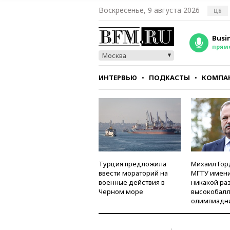
Воскресенье, 9 августа 2026
ЦБ
Busi
прям
Москва
ИНТЕРВЬЮ
ПОДКАСТЫ
КОМПА
СТИЛЬ
ТЕСТЫ
Турция предложила
Михаил Гор
ввести мораторий на
МГТУ имени
военные действия в
никакой ра
Черном море
высокобалл
олимпиадн