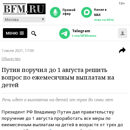
16+
Канал в
прямой
эфир
MAX
Москва
max.ru/bfm
Telegram
МЕНЮ
t.me/BFMnews
7 июля 2021, 17:09
Общество
Путин поручил до 1 августа решить
вопрос по ежемесячным выплатам на
детей
Речь идет о выплатах на детей от трех до семи лет
Президент РФ Владимир Путин дал правительству
поручение до 1 августа проработать все меры по
ежемесячным выплатам на детей в возрасте от трех до