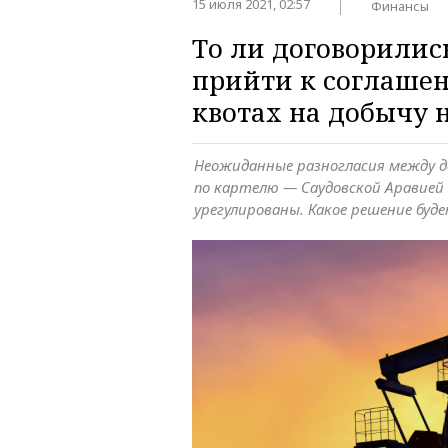
15 июля 2021, 02:57
Финансы
То ли договорились
прийти к соглаше
квотах на добычу 
Неожиданные разногласия между 
по картелю — Саудовской Аравией 
урегулированы. Какое решение буд