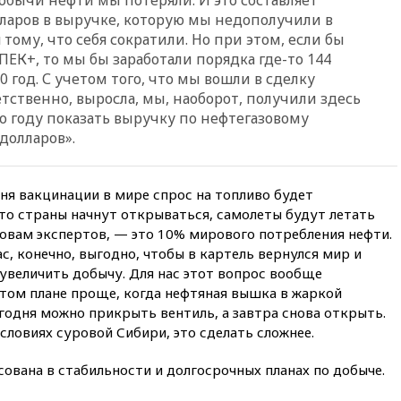
обсуждают эксперимент по
ларов в выручке, которую мы недополучили в
онлайн-продаже алкоголя
тому, что себя сократили. Но при этом, если бы
вчера, 20:45
Матвиенко:
ПЕК+, то мы бы заработали порядка где-то 144
россиянам могут
 год. С учетом того, что мы вошли в сделку
рекомендовать не посещать
тственно, выросла, мы, наоборот, получили здесь
Армению
о году показать выручку по нефтегазовому
вчера, 20:35
ПВО за день
долларов».
сбила еще 281 украинский
беспилотник над Россией
вчера, 20:27
Ямпольская
ня вакцинации в мире спрос на топливо будет
призвала оптимизировать
что страны начнут открываться, самолеты будут летать
олимпиады для поступления в
словам экспертов, — это 10% мирового потребления нефти.
вузы
с, конечно, выгодно, чтобы в картель вернулся мир и
вчера, 20:15
Минтранс
увеличить добычу. Для нас этот вопрос вообще
предложил оплачивать
этом плане проще, когда нефтяная вышка в жаркой
защиту дорог от БПЛА из
егодня можно прикрыть вентиль, а завтра снова открыть.
средств на ремонт
словиях суровой Сибири, это сделать сложнее.
вчера, 20:00
Зеленский 8
августа посетит Сербию с
сована в стабильности и долгосрочных планах по добыче.
официальным визитом