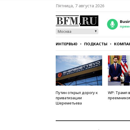
Пятница, 7 августа 2026
Busi
прям
Москва
ИНТЕРВЬЮ
ПОДКАСТЫ
КОМПА
СТИЛЬ
ТЕСТЫ
Путин открыл дорогу к
WP: Трамп 
приватизации
преемнико
Шереметьева