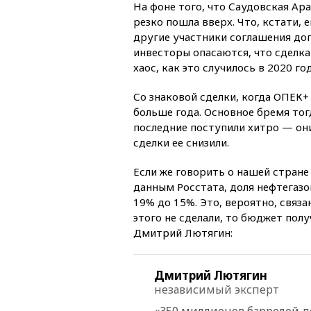
На фоне того, что Саудовская Ар
резко пошла вверх. Что, кстати, 
другие участники соглашения дог
инвесторы опасаются, что сделка
хаос, как это случилось в 2020 г
Со знаковой сделки, когда ОПЕК
больше года. Основное бремя тог
последние поступили хитро — они
сделки ее снизили.
Если же говорить о нашей стране
данным Росстата, доля нефтегазо
19% до 15%. Это, вероятно, связа
этого не сделали, то бюджет по
Дмитрий Лютягин:
Дмитрий Лютягин
независимый эксперт
«350 миллионов баррелей д