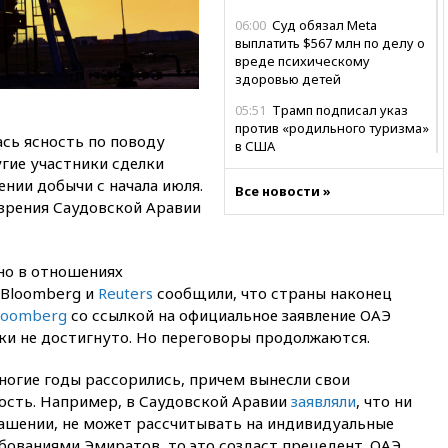
06:00
Суд обязал Meta
выплатить $567 млн по делу о
вреде психическому
здоровью детей
05:51
Трамп подписал указ
против «родильного туризма»
лась ясность по поводу
в США
гие участники сделки
04:00
Суд взыскал почти 5 млн
нии добычи с начала июля.
Все новости »
рублей в пользу семьи
зрения Саудовской Аравии
отравившегося в детсаду
мальчика
03:00
МИД РФ: попытки Запада
дно в отношениях
рассорить Россию и Казахстан
 Bloomberg и
Reuters
сообщили, что страны наконец
обречены на провал
loomberg
со ссылкой на официальное заявление ОАЭ
02:00
Ни один водоем Англии
ки не достигнуто. Но переговоры продолжаются.
не соответствует нормам
химической безопасности
ногие годы рассорились, причем вынесли свои
01:00
Трамп: США сами
ость. Например, в Саудовской Аравии
заявляли
, что ни
нуждаются в дальнобойных
лашении, не может рассчитывать на индивидуальные
ракетах и системах Patriot
ребованиями Эмиратов, то это создаст прецедент. ОАЭ