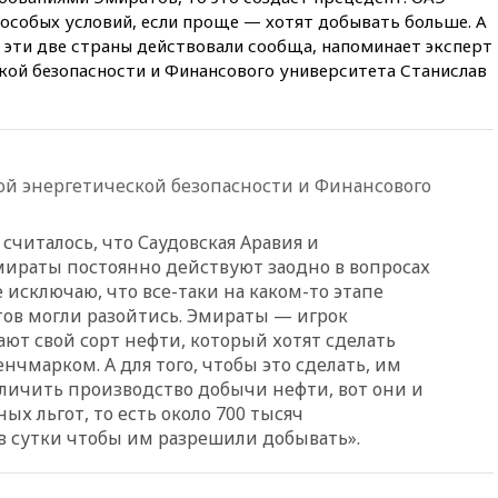
00:01
Трамп заявил о
 особых условий, если проще — хотят добывать больше. А
необходимости пополнения
 эти две страны действовали сообща, напоминает эксперт
арсенала США
кой безопасности и Финансового университета Станислав
вчера, 23:28
Слуцкий призвал
признать «Яблоко»
нежелательной организацией
вчера, 23:15
В Смоленске
й энергетической безопасности и Финансового
ребенок и женщина погибли
при падении деревьев во
время урагана
считалось, что Саудовская Аравия и
вчера, 22:55
В Москве в
ираты постоянно действуют заодно в вопросах
пятницу ожидаются ливни
е исключаю, что все-таки на каком-то этапе
ов могли разойтись. Эмираты — игрок
вчера, 22:35
Винисиус
продлил контракт с «Реалом»
ют свой сорт нефти, который хотят сделать
до 2032 года
чмарком. А для того, чтобы это сделать, им
личить производство добычи нефти, вот они и
вчера, 22:28
Отказаться от
российского гражданства
ых льгот, то есть около 700 тысяч
станет значительно дороже
 сутки чтобы им разрешили добывать».
вчера, 22:20
Путин назвал 76-ю
гвардейскую десантно-