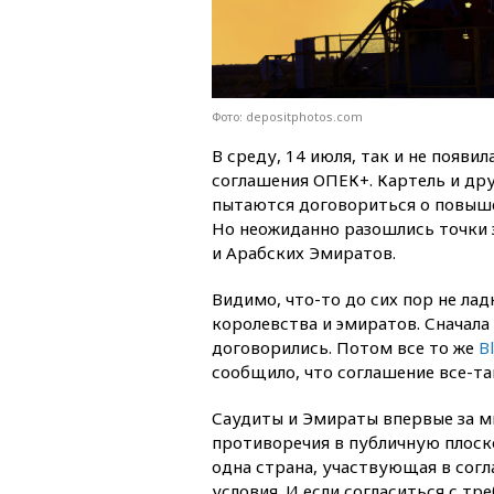
Фото: depositphotos.com
В среду, 14 июля, так и не появи
соглашения ОПЕК+. Картель и дру
пытаются договориться о повыше
Но неожиданно разошлись точки 
и Арабских Эмиратов.
Видимо, что-то до сих пор не ла
королевства и эмиратов. Сначала
договорились. Потом все то же
B
сообщило, что соглашение все-та
Саудиты и Эмираты впервые за м
противоречия в публичную плоск
одна страна, участвующая в сог
условия. И если согласиться с т