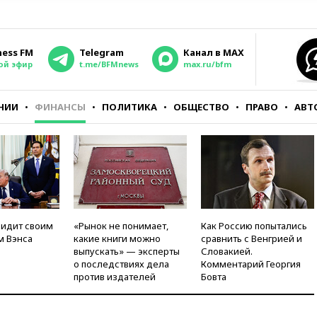
ness FM
Telegram
Канал в MAX
ой эфир
t.me/BFMnews
max.ru/bfm
НИИ
ФИНАНСЫ
ПОЛИТИКА
ОБЩЕСТВО
ПРАВО
АВТ
видит своим
«Рынок не понимает,
Как Россию попытались
м Вэнса
какие книги можно
сравнить с Венгрией и
выпускать» — эксперты
Словакией.
о последствиях дела
Комментарий Георгия
против издателей
Бовта