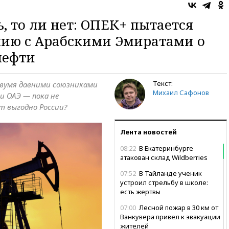
, то ли нет: ОПЕК+ пытается
нию с Арабскими Эмиратами о
нефти
Текст:
двумя давними союзниками
Михаил Сафонов
и ОАЭ — пока не
ет выгодно России?
Лента новостей
08:22
В Екатеринбурге
атакован склад Wildberries
07:52
В Тайланде ученик
устроил стрельбу в школе:
есть жертвы
07:00
Лесной пожар в 30 км от
Ванкувера привел к эвакуации
жителей