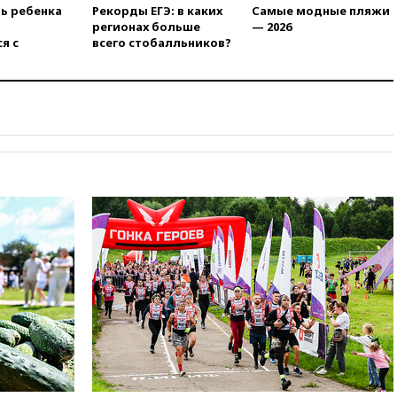
без российских туристов
ть ребенка
Рекорды ЕГЭ: в каких
Самые модные пляжи
регионах больше
— 2026
вчера, 18:35
В Жуковском и
я с
всего стобалльников?
аэропорту Геленджика
введены ограничения
вчера, 18:21
Зюганов
присоединился к критике
«Яблока»
вчера, 18:15
Четыре человека
пострадали при атаках ВСУ на
Белгородскую область
вчера, 18:00
Совет мира
выбрал подрядчика для
строительства военной базы в
Газе
вчера, 17:50
Миронов призвал
снять «Яблоко» с выборов в
Госдуму
вчера, 17:45
Правительство
получит «золотую акцию» в
управлении аэропортом