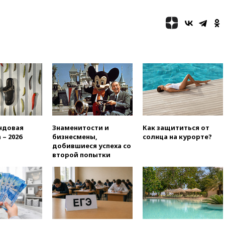
вчера, 19:58
В Госдуму будет
внесен законопроект об
отмене ЕГЭ
вчера, 19:50
Аэропорты Сочи и
Ярославля приостановили
работу
вчера, 19:35
WP: Трамп
призвал доноров-
республиканцев поддержать
Вэнса на выборах 2028 года
вчера, 19:20
Число ломбардов
в РФ превысило максимум
ндовая
Знаменитости и
Как защититься от
2022 года
 – 2026
бизнесмены,
солнца на курорте?
вчера, 19:15
Жуковский и
добившиеся успеха со
аэропорт Геленджика
второй попытки
возобновили работу
вчера, 19:00
Путин уточнил
порядок присвоения воинских
званий добровольцам
вчера, 18:50
Euractiv: восток
Финляндии приходит в упадок