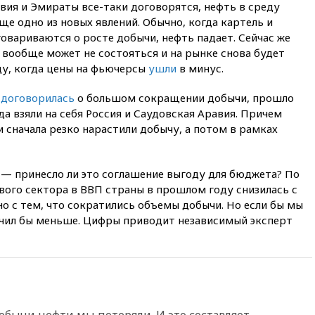
штурмовую дивизию
авия и Эмираты все-таки договорятся, нефть в среду
легендарной
еще одно из новых явлений. Обычно, когда картель и
овариваются о росте добычи, нефть падает. Сейчас же
вчера, 22:15
Путин заслушал
доклад о ситуации на
 вообще может не состояться и на рынке снова будет
добропольском направлении
оду, когда цены на фьючерсы
ушли
в минус.
вчера, 21:58
Генпрокуратура
+
договорилась
о большом сокращении добычи, прошло
признала нежелательным в
РФ американский Human
да взяли на себя Россия и Саудовская Аравия. Причем
Rights Foundation
 сначала резко нарастили добычу, а потом в рамках
вчера, 21:35
«Аэрофлот»
отменяет часть рейсов в Сочи
и Геленджик
 — принесло ли это соглашение выгоду для бюджета? По
вого сектора в ВВП страны в прошлом году снизилась с
вчера, 21:25
Руслан Терновой
но с тем, что сократились объемы добычи. Но если бы мы
выиграл золото чемпионата
Европы в прыжках с 10-
лучил бы меньше. Цифры приводит независимый эксперт
метровой вышки
вчера, 21:10
РФ не получала
обращений о прекращении
концессии строительства ж/д
в Армении
вчера, 21:00
В России вновь
обычи нефти мы потеряли. И это составляет