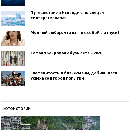
Путешествие в Исландию по следам
«Интерстеллара»
Модный выбор: что взять с собой в отпуск?
Самая трендовая обувь лета – 2026
Знаменитости и бизнесмены, добившиеся
успеха со второй попытки
Как защититься от солнца на курорте?
ФОТОИСТОРИИ
Кто изобрел средства связи?