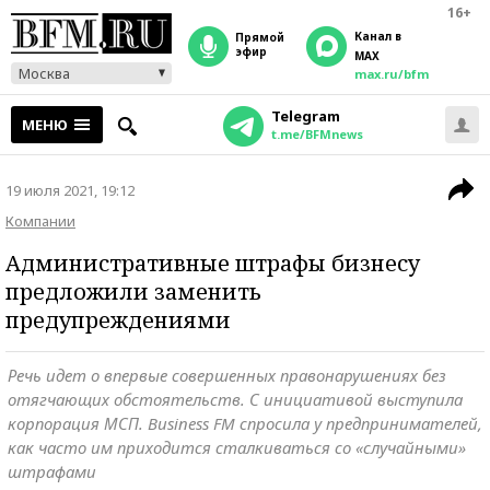
16+
Канал в
прямой
эфир
MAX
Москва
max.ru/bfm
Telegram
МЕНЮ
t.me/BFMnews
19 июля 2021, 19:12
Компании
Административные штрафы бизнесу
предложили заменить
предупреждениями
Речь идет о впервые совершенных правонарушениях без
отягчающих обстоятельств. С инициативой выступила
корпорация МСП. Business FM спросила у предпринимателей,
как часто им приходится сталкиваться со «случайными»
штрафами