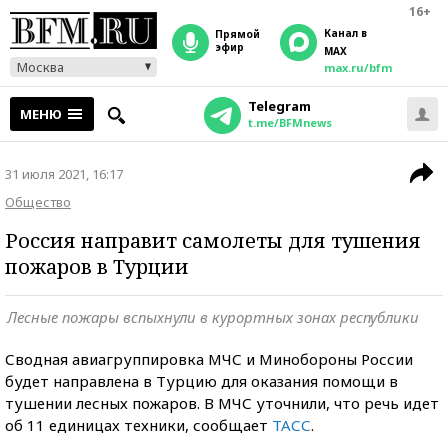
16+
Канал в
прямой
эфир
MAX
Москва
max.ru/bfm
Telegram
МЕНЮ
t.me/BFMnews
31 июля 2021, 16:17
Общество
Россия направит самолеты для тушения
пожаров в Турции
Лесные пожары вспыхнули в курортных зонах республики
Сводная авиагруппировка МЧС и Минобороны России
будет направлена в Турцию для оказания помощи в
тушении лесных пожаров. В МЧС уточнили, что речь идет
об 11 единицах техники, сообщает
ТАСС
.