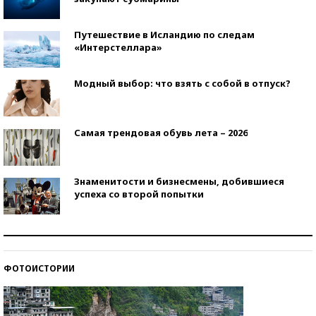
Путешествие в Исландию по следам
«Интерстеллара»
Модный выбор: что взять с собой в отпуск?
Самая трендовая обувь лета – 2026
Знаменитости и бизнесмены, добившиеся
успеха со второй попытки
Как защититься от солнца на курорте?
ФОТОИСТОРИИ
Кто изобрел средства связи?