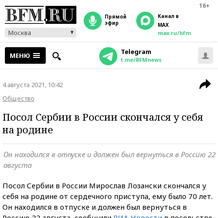
16+
Канал в
прямой
эфир
MAX
Москва
max.ru/bfm
Telegram
МЕНЮ
t.me/BFMnews
4 августа 2021, 10:42
Общество
Посол Сербии в России скончался у себя
на родине
Он находился в отпуске и должен был вернуться в Россию 22
августа
Посол Сербии в России Мирослав Лозански скончался у
себя на родине от сердечного приступа, ему было 70 лет.
Он находился в отпуске и должен был вернуться в
Россию 22 августа, сообщили
РИА Новости
в посольстве