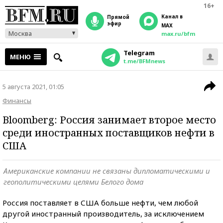
16+
Канал в
прямой
эфир
MAX
Москва
max.ru/bfm
Telegram
МЕНЮ
t.me/BFMnews
5 августа 2021, 01:05
Финансы
Bloomberg: Россия занимает второе место
среди иностранных поставщиков нефти в
США
Американские компании не связаны дипломатическими и
геополитическими целями Белого дома
Россия поставляет в США больше нефти, чем любой
другой иностранный производитель, за исключением