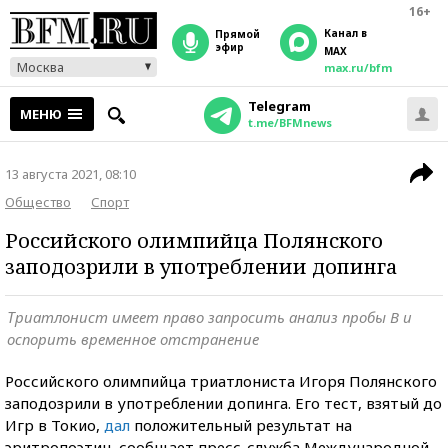
16+
Канал в
прямой
эфир
MAX
Москва
max.ru/bfm
Telegram
МЕНЮ
t.me/BFMnews
13 августа 2021, 08:10
Общество
Спорт
Российского олимпийца Полянского
заподозрили в употреблении допинга
Триатлонист имеет право запросить анализ пробы B и
оспорить временное отстранение
Российского олимпийца триатлониста Игоря Полянского
заподозрили в употреблении допинга. Его тест, взятый до
Игр в Токио,
дал
положительный результат на
эритропоэтин, сообщает пресс-служба Международной