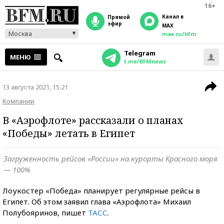
16+
Канал в
прямой
эфир
MAX
Москва
max.ru/bfm
Telegram
МЕНЮ
t.me/BFMnews
13 августа 2021, 15:21
Компании
В «Аэрофлоте» рассказали о планах
«Победы» летать в Египет
Загруженность рейсов «России» на курорты Красного моря
— 100%
Лоукостер «Победа» планирует регулярные рейсы в
Египет. Об этом заявил глава «Аэрофлота» Михаил
Полубояринов, пишет
ТАСС
.