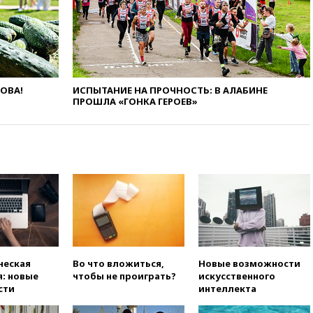
доходы российского бюджета
вчера, 22:15
Аксаков: ЦБ
согласовал первый стандарт
исламского банкинга
вчера, 21:43
Организаторы
ЛОВА!
ИСПЫТАНИЕ НА ПРОЧНОСТЬ: В АЛАБИНЕ
«Интервидения»
ПРОШЛА «ГОНКА ГЕРОЕВ»
подтвердили, что конкурс
пройдет в Саудовской Аравии
вчера, 21:35
Машков: в РФ
подготовили концепцию
развития театрального
искусства до 2035 года
вчера, 21:21
Правительство
РФ разрешило продажу
бензина старых
экологических классов
вчера, 21:15
Путин обсудил с
ческая
Во что вложиться,
Новые возможности
Машковым 150-летие Союза
: новые
чтобы не проиграть?
искусственного
театральных деятелей
сти
интеллекта
вчера, 20:47
Newsweek: