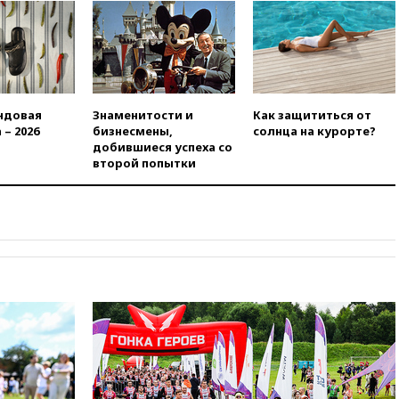
после последней операции
вчера, 23:35
Российского
историка Артема Кирпиченка
арестовали в Израиле
вчера, 23:23
«Спартак»
разгромил «Оренбург» в
ндовая
Знаменитости и
Как защититься от
Кубке России
 – 2026
бизнесмены,
солнца на курорте?
добившиеся успеха со
вчера, 23:00
Пост Дмитриева в
второй попытки
X о миграционном кризисе в
Сеуте набрал миллион
просмотров
вчера, 22:49
Минпромторг:
банкротство «Кванта» не
означает прекращения
производства телевизоров в
РФ
вчера, 22:35
Семь грузовых
вагонов сошли с рельсов в
Оренбургской области
вчера, 22:22
Минфин: в июле
выросли нефтегазовые