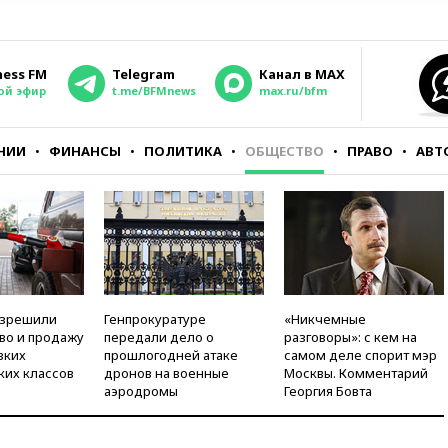
ness FM
Telegram
Канал в MAX
ой эфир
t.me/BFMnews
max.ru/bfm
НИИ
ФИНАНСЫ
ПОЛИТИКА
ОБЩЕСТВО
ПРАВО
АВТ
азрешили
Генпрокуратуре
«Никчемные
во и продажу
передали дело о
разговоры»: с кем на
зких
прошлогодней атаке
самом деле спорит мэр
ких классов
дронов на военные
Москвы. Комментарий
аэродромы
Георгия Бовта