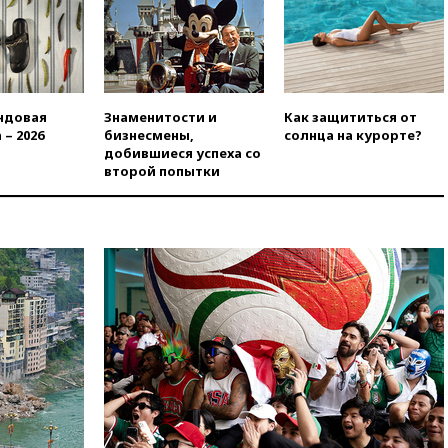
«взрывная» диарея охватила
47 из 50 штатов США
вчера, 20:35
ПВО за 12 часов
сбила 200 украинских
беспилотников
ндовая
Знаменитости и
Как защититься от
вчера, 20:20
Третий комплект
 – 2026
бизнесмены,
солнца на курорте?
золотых медалей выиграли на
добившиеся успеха со
ЧЕ российские синхронистки
второй попытки
вчера, 20:15
ТАСС: жизни
главы «Уралдронзавода»
после взрыва ничего не
угрожает
вчера, 20:08
По всей Грузии
снова отключилось
электричество
вчера, 20:00
Зеленский связал
дефицит ракет с попыткой
Запада принудить Киев к
уступкам
вчера, 19:45
Памфилова: ЦИК
примет беспрецедентные