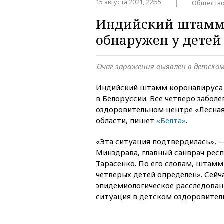
15 августа 2021, 22:55
Обществ
Индийский штамм 
обнаружен у детей
Очаг заражения выявлен в детско
Индийский штамм коронавируса «
в Белоруссии. Все четверо забол
оздоровительном центре «Лесная
области, пишет
«Белта»
.
«Эта ситуация подтвердилась», —
Минздрава, главный санврач рес
Тарасенко. По его словам, штамм
четверых детей определен». Сейч
эпидемиологическое расследовани
ситуация в детском оздоровител