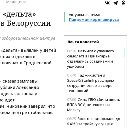
о
Медицина
«дельта»
Актуальная тема:
Пандемия коронавируса
 в Белоруссии
м оздоровительном центре
Лента новостей
дельта» выявлен у детей
08:26
Летчики с упавшего
евших отдыхали в
самолета в Приангарье
отделались ссадинами и
 поляна» в Гродненской
ушибами
07:40
Таджикистан и
SpaceX/Starlink расширяют
 сказал замглавы
сотрудничество в сфере
публики Александр
технологий
 «дельта» «пока у
ас идет
07:00
Силы ПВО сбили шесть
БПЛА ВСУ, летевших на
е. Чиновник заверил, что
Москву
ьном центре стабильная.
06:25
Золото подорожало до
$4350 за тройскую унцию