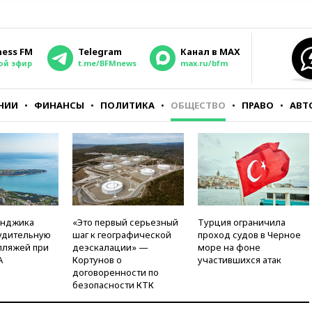
ness FM
Telegram
Канал в MAX
ой эфир
t.me/BFMnews
max.ru/bfm
НИИ
ФИНАНСЫ
ПОЛИТИКА
ОБЩЕСТВО
ПРАВО
АВТ
енджика
«Это первый серьезный
Турция ограничила
удительную
шаг к географической
проход судов в Черное
пляжей при
деэскалации» —
море на фоне
А
Кортунов о
участившихся атак
договоренности по
безопасности КТК