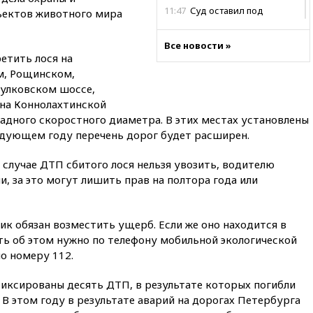
11:47
Суд оставил под
ъектов животного мира
арестом Rolls-Royce блогера
Лерчек
Все новости »
етить лося на
11:07
При столкновении
катера и лодки под Самарой
м, Рощинском,
погибли два человека
улковском шоссе,
на Коннолахтинской
10:27
Движение по трассе
«Новороссия» восстановлено
падного скоростного диаметра. В этих местах установлены
едующем году перечень дорог будет расширен.
09:55
Силы ПВО перехватили
за утро 85 БПЛА над
 случае ДТП сбитого лося нельзя увозить, водителю
территорией РФ
, за это могут лишить прав на полтора года или
09:25
Ильский НПЗ на Кубани
загорелся после падения
обломков дрона
ик обязан возместить ущерб. Если же оно находится в
08:57
Собянин сообщил о
ь об этом нужно по телефону мобильной экологической
девяти БПЛА, сбитых на
о номеру 112.
подлете к Москве
08:42
Силы ПВО сбили почти
фиксированы десять ДТП, в результате которых погибли
400 БПЛА над российскими
. В этом году в результате аварий на дорогах Петербурга
регионами