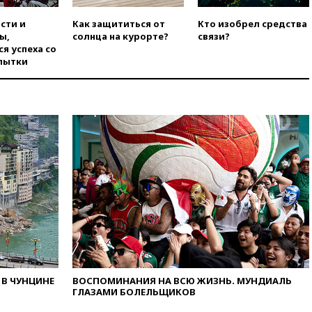
вчера, 21:00
На границе
Украины с Польшей скопилось
сти и
Как защититься от
Кто изобрел средства
свыше 6,5 тысячи грузовиков
ы,
солнца на курорте?
связи?
я успеха со
вчера, 20:53
Швыдкой:
пытки
«Интервидение» точно
пройдет в 2026 году
вчера, 20:45
ПВО за день
сбила еще 75 украинских
беспилотников над Россией
вчера, 20:35
Велосипедист
погиб при атаке FPV-дрона в
Белгородской области
вчера, 20:30
Лидию Невзорову
заочно арестовали по делу о
финансировании
экстремизма
вчера, 20:20
Суд США
постановил остановить
строительство бального зала в
В ЧУНЦИНЕ
ВОСПОМИНАНИЯ НА ВСЮ ЖИЗНЬ. МУНДИАЛЬ
Белом доме
ГЛАЗАМИ БОЛЕЛЬЩИКОВ
вчера, 20:15
Сенат США