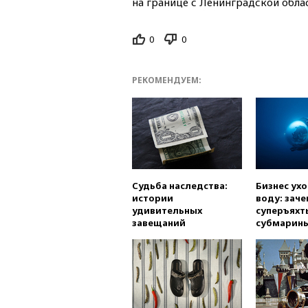
на границе с Ленинградской облас
0
0
РЕКОМЕНДУЕМ:
Судьба наследства:
Бизнес ух
истории
воду: заче
удивительных
суперъяхт
завещаний
субмарин