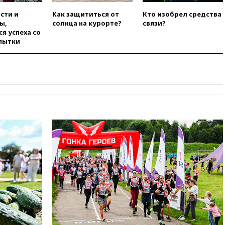
попытке попасть из Марокко в
Сеуту на параплане
сти и
Как защититься от
Кто изобрел средства
ы,
солнца на курорте?
связи?
00:30
FT: ЕС не готов принять в
я успеха со
блок Украину из-за уровня
пытки
коррупции
вчера, 23:35
Лукашенко
объяснил экономическую
выгоду безвизового режима с
ЕС
вчера, 22:59
На башню
ресторана «Армения» в
Москве вернут утраченную
скульптуру балерины
вчера, 22:45
Литовец
протаранил погранпункт при
попытке попасть в Россию
вчера, 22:28
Бессент
анонсировал скорое
соглашение о прекращении
огня США и Ирана
вчера, 22:15
Три человека