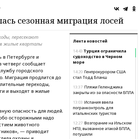
о
лась сезонная миграция лосей
ходы, пересекают
Лента новостей
 в жилые кварталы
14:43
Турция ограничила
ь в Петербурге и
судоходство в Черном
море
в четверг сообщает
-службу городского
14:20
Генпрокурором США
ю. Миграция продлится до
стал Тодд Бланш
длительные переходы,
13:37
Пляжи Геленджика
и и выходят в жилые
закрыты из-за опасности БПЛА
13:03
Испания ввела
погранконтроль для
зную опасность для людей.
итальянских туристов
собо осторожными надо
12:27
Возгорание на Ильском
стием животного
НПЗ, вызванное атакой БПЛА,
стников», — приводит
потушили
тдела охраны и