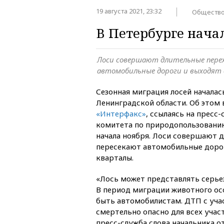
19 августа 2021, 23:32
Обществ
В Петербурге нача
Лоси совершают длительные пере
автомобильные дороги и выходят
Сезонная миграция лосей началас
Ленинградской области. Об этом 
«Интерфакс»
, ссылаясь на пресс
комитета по природопользовани
начала ноября. Лоси совершают 
пересекают автомобильные дорог
кварталы.
«Лось может представлять серье
В период миграции животного о
быть автомобилистам. ДТП с уча
смертельно опасно для всех уча
пресс-служба слова начальника о