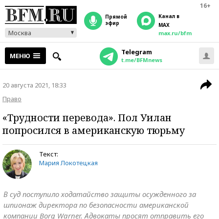
16+
Канал в
прямой
эфир
MAX
Москва
max.ru/bfm
Telegram
МЕНЮ
t.me/BFMnews
20 августа 2021, 18:33
Право
«Трудности перевода». Пол Уилан
попросился в американскую тюрьму
Текст:
Мария Локотецкая
В суд поступило ходатайство защиты осужденного за
шпионаж директора по безопасности американской
компании Borg Warner. Адвокаты просят отправить его