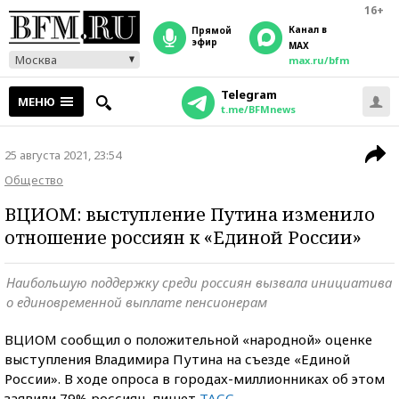
16+
Канал в
прямой
эфир
MAX
Москва
max.ru/bfm
Telegram
МЕНЮ
t.me/BFMnews
25 августа 2021, 23:54
Общество
ВЦИОМ: выступление Путина изменило
отношение россиян к «Единой России»
Наибольшую поддержку среди россиян вызвала инициатива
о единовременной выплате пенсионерам
ВЦИОМ сообщил о положительной «народной» оценке
выступления Владимира Путина на съезде «Единой
России». В ходе опроса в городах-миллионниках об этом
заявили 79% россиян, пишет
ТАСС
.