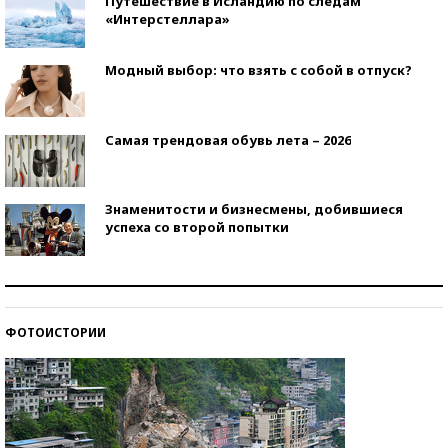
Путешествие в Исландию по следам
«Интерстеллара»
Модный выбор: что взять с собой в отпуск?
Самая трендовая обувь лета – 2026
Знаменитости и бизнесмены, добившиеся
успеха со второй попытки
Как защититься от солнца на курорте?
ФОТОИСТОРИИ
Кто изобрел средства связи?