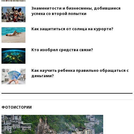
Знаменитости и бизнесмены, добившиеся
успеха со второй попытки
Как защититься от солнца на курорте?
Кто изобрел средства связи?
Как научить ребенка правильно обращаться с
деньгами?
Рекорды ЕГЭ: в каких регионах больше всего
стобалльников?
ФОТОИСТОРИИ
Самые модные пляжи — 2026