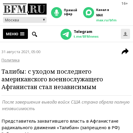
16+
Канал в
прямой
эфир
MAX
Москва
max.ru/bfm
Telegram
МЕНЮ
t.me/BFMnews
31 августа 2021, 05:00
Политика
Талибы: с уходом последнего
американского военнослужащего
Афганистан стал независимым
После завершения вывода войск США страна обрела полную
независимость
Представитель захватившего власть в Афганистане
радикального движения «Талибан» (запрещено в РФ)