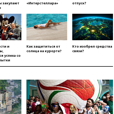
ы закупают
«Интерстеллара»
отпуск?
вчера, 20:35
Велосипедист
ы
погиб при атаке FPV-дрона в
Белгородской области
вчера, 20:30
Лидию Невзорову
заочно арестовали по делу о
финансировании
экстремизма
вчера, 20:20
Суд США
сти и
Как защититься от
Кто изобрел средства
постановил остановить
ы,
солнца на курорте?
связи?
строительство бального зала в
я успеха со
Белом доме
пытки
вчера, 20:15
Сенат США
одобрил ужесточение
санкций против России и
Ирана
вчера, 20:00
СК возбудил дело
против журналистки Катерины
Гордеевой о фейках о ВС
России
вчера, 19:45
ISU предоставил
нейтральный статус