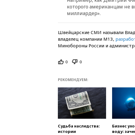
которого американцам не в
миллиардер».
Швейцарские СМИ называли Влад
владелец компании М13,
разрабо
Минобороны России и администр
0
0
РЕКОМЕНДУЕМ:
Судьба наследства:
Бизнес ух
истории
воду: заче