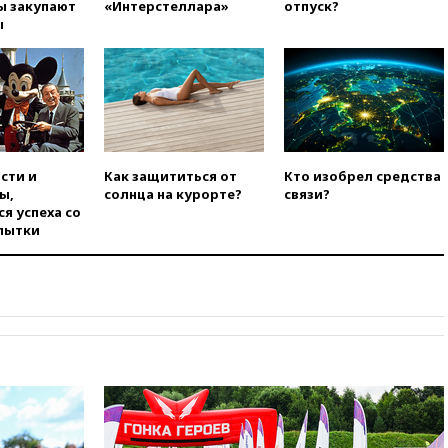
ы закупают
«Интерстеллара»
отпуск?
ы
вчера, 22:59
На башню
ресторана «Армения» в
Москве вернут утраченную
скульптуру балерины
вчера, 22:45
Литовец
протаранил погранпункт при
попытке попасть в Россию
сти и
Как защититься от
Кто изобрел средства
вчера, 22:28
Бессент
ы,
солнца на курорте?
связи?
анонсировал скорое
я успеха со
соглашение о прекращении
пытки
огня США и Ирана
вчера, 22:15
Три человека
получили ножевые ранения
при нападении в Чехии
вчера, 22:00
Путин поручил
выделить средства на новые
РЛС для Белгородской
области
вчера, 21:56
The Atlantic: Маск
отказал Украине в