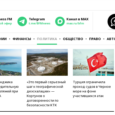
ness FM
Telegram
Канал в MAX
ой эфир
t.me/BFMnews
max.ru/bfm
НИИ
ФИНАНСЫ
ПОЛИТИКА
ОБЩЕСТВО
ПРАВО
АВТ
енджика
«Это первый серьезный
Турция ограничила
удительную
шаг к географической
проход судов в Черное
пляжей при
деэскалации» —
море на фоне
А
Кортунов о
участившихся атак
договоренности по
безопасности КТК