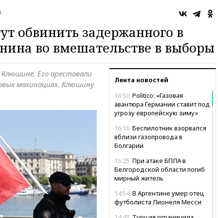
а
гут обвинить задержанного в
нина во вмешательстве в выборы
е Клюшине. Его арестовали
Лента новостей
совых махинациях. Клюшину
16:50
Politico: «Газовая
авантюра Германии ставит под
угрозу европейскую зиму»
16:16
Беспилотник взорвался
вблизи газопровода в
Болгарии
15:25
При атаке БПЛА в
Белгородской области погиб
мирный житель
14:54
В Аргентине умер отец
футболиста Лионеля Месси
14:43
Турция ограничила