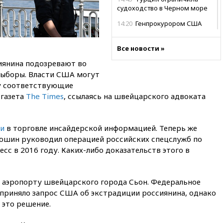
судоходство в Черном море
14:20
Генпрокурором США
стал Тодд Бланш
13:37
Пляжи Геленджика
Все новости »
закрыты из-за опасности БПЛА
иянина подозревают во
13:03
Испания ввела
выборы. Власти США могут
погранконтроль для
у соответствующие
итальянских туристов
 газета
The Times
, ссылаясь на швейцарского адвоката
12:27
Возгорание на Ильском
НПЗ, вызванное атакой БПЛА,
потушили
ли
в торговле инсайдерской информацией. Теперь же
юшин руководил операцией российских спецслужб по
11:47
Суд оставил под
арестом Rolls-Royce блогера
с в 2016 году. Каких-либо доказательств этого в
Лерчек
11:07
При столкновении
 аэропорту швейцарского города Сьон. Федеральное
катера и лодки под Самарой
погибли два человека
риняло запрос США об экстрадиции россиянина, однако
это решение.
10:27
Движение по трассе
«Новороссия» восстановлено