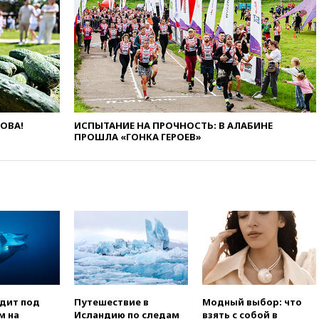
использовании Starlink для
атак вглубь РФ
вчера, 21:35
После пожара на
складе в Брянске возбудили
уголовное дело
вчера, 21:26
Лидеры сборной
РФ по гимнастике получили
официальный отказ в визах от
Хорватии
ЛОВА!
ИСПЫТАНИЕ НА ПРОЧНОСТЬ: В АЛАБИНЕ
ПРОШЛА «ГОНКА ГЕРОЕВ»
вчера, 21:15
Пентагон
опубликовал 16 новых видео с
НЛО
вчера, 21:00
На границе
Украины с Польшей скопилось
свыше 6,5 тысячи грузовиков
вчера, 20:53
Швыдкой:
«Интервидение» точно
пройдет в 2026 году
вчера, 20:45
ПВО за день
сбила еще 75 украинских
одит под
Путешествие в
Модный выбор: что
беспилотников над Россией
м на
Исландию по следам
взять с собой в