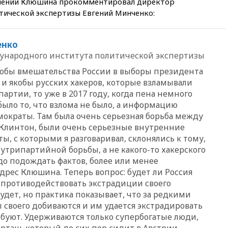
ошении Клюшина прокомментировал директор
09:55
Силы ПВО перехватили
ической экспертизы Евгений Минченко:
за утро 85 БПЛА над
территорией РФ
09:25
Ильский НПЗ на Кубани
енко
загорелся после падения
народного института политической экспертизы
обломков дрона
якобы вмешательства России в выборы президента
08:57
Собянин сообщил о
 и якобы русских хакеров, которые взламывали
девяти БПЛА, сбитых на
ртии, то уже в 2017 году, когда пена немного
подлете к Москве
было то, что взлома не было, а информацию
08:42
Силы ПВО сбили почти
ократы. Там была очень серьезная борьба между
400 БПЛА над российскими
 Клинтон, были очень серьезные внутренние
регионами
ты, с которыми я разговаривал, склонялись к тому,
08:16
Лукашенко призвал
нутрипартийной борьбы, а не какого-то хакерского
белорусов покупать избы в
до подождать фактов, более или менее
селах
дрес Клюшина. Теперь вопрос: будет ли Россия
07:30
Нигерия стала
 противодействовать экстрадиции своего
крупнейшим поставщиком
удет, но практика показывает, что за редкими
авиатоплива в Европу
своего добиваются и им удается экстрадировать
06:30
США и Колумбия
ебуют. Удерживаются только супербогатые люди,
обсуждают координацию
таш, который до сих пор сидит в Австрии,