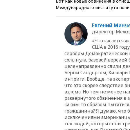
Вот как новые обвинения в отн
Международного института полит
Евгений Минч
директор Между
«Что касается 
США в 2016 году
серверы Демократической па
схлынула, базовой версией 
целенаправленно слили дем
Берни Сандерсом, Хиллари
интриги. Вообще, те экспер
что это скорее следствие в
взлома. Но тем не менее на
развернутого обвинения в а
каким-то образом пытаться
гражданина? Я думаю, что б
исключениями американцы 
тех людей, которых они тр
например, как Дмитрий Фир