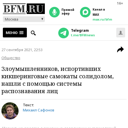
16+
Канал в
прямой
эфир
MAX
Москва
max.ru/bfm
Telegram
МЕНЮ
t.me/BFMnews
27 сентября 2021, 22:53
Общество
Злоумышленников, испортивших
кикшеринговые самокаты солидолом,
нашли с помощью системы
распознавания лиц
Текст:
Михаил Сафонов