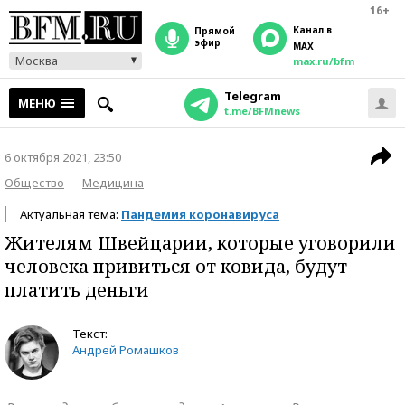
16+
Канал в
прямой
эфир
MAX
Москва
max.ru/bfm
Telegram
МЕНЮ
t.me/BFMnews
6 октября 2021, 23:50
Общество
Медицина
Актуальная тема:
Пандемия коронавируса
Жителям Швейцарии, которые уговорили
человека привиться от ковида, будут
платить деньги
Текст:
Андрей Ромашков