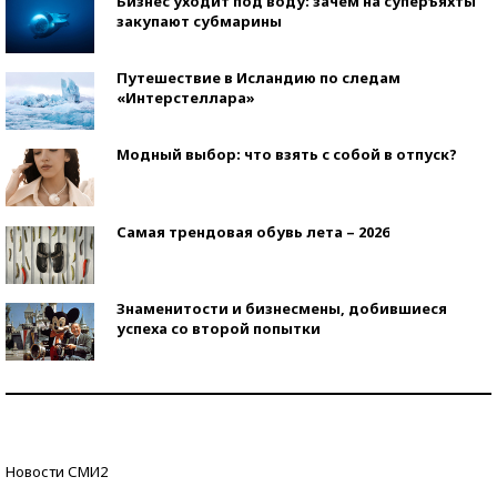
Бизнес уходит под воду: зачем на суперъяхты
закупают субмарины
Путешествие в Исландию по следам
«Интерстеллара»
Модный выбор: что взять с собой в отпуск?
Самая трендовая обувь лета – 2026
Знаменитости и бизнесмены, добившиеся
успеха со второй попытки
Как защититься от солнца на курорте?
Кто изобрел средства связи?
Новости СМИ2