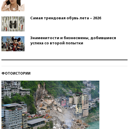
Самая трендовая обувь лета – 2026
Знаменитости и бизнесмены, добившиеся
успеха со второй попытки
Как защититься от солнца на курорте?
ФОТОИСТОРИИ
Кто изобрел средства связи?