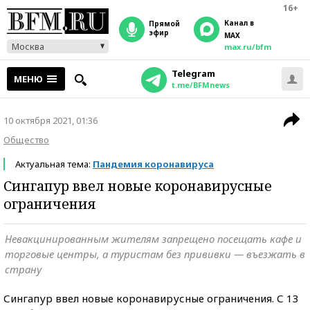
16+
Канал в
прямой
эфир
MAX
Москва
max.ru/bfm
Telegram
МЕНЮ
t.me/BFMnews
10 октября 2021, 01:36
Общество
Актуальная тема:
Пандемия коронавируса
Сингапур ввел новые коронавирусные
ограничения
Невакцинированным жителям запрещено посещать кафе и
торговые центры, а туристам без прививки — въезжать в
страну
Сингапур ввел новые коронавирусные ограничения. С 13