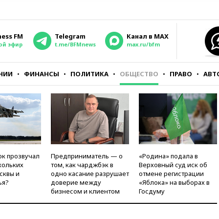
ness FM
Telegram
Канал в MAX
ой эфир
t.me/BFMnews
max.ru/bfm
НИИ
ФИНАНСЫ
ПОЛИТИКА
ОБЩЕСТВО
ПРАВО
АВТ
ок прозвучал
Предприниматель — о
«Родина» подала в
кольких
том, как чарджбэк в
Верховный суд иск об
сквы и
одно касание разрушает
отмене регистрации
ья?
доверие между
«Яблока» на выборах в
бизнесом и клиентом
Госдуму