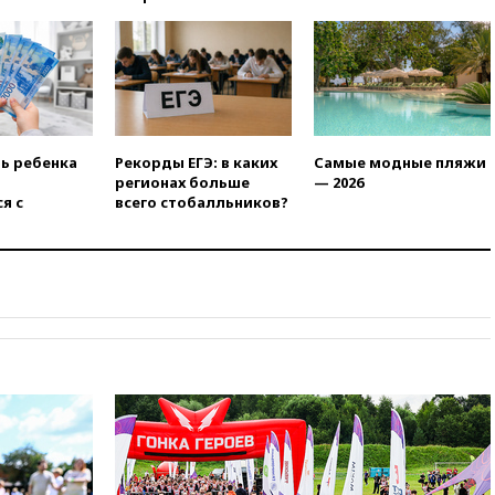
Крымскому мосту
перекрывали второй раз за
день
16:00
Создатели пирамиды
АФК «Наследие» получили от
шести до 12 лет колонии
15:45
Верховный суд 10
ть ребенка
Рекорды ЕГЭ: в каких
Самые модные пляжи
августа рассмотрит иск о
регионах больше
— 2026
снятии «Яблока» с выборов
я с
всего стобалльников?
15:35
Четыре человека
пострадали при пожаре на
складе с красками в Брянске
15:15
«Аэрофлот» с 1 октября
возобновит ежедневные
рейсы в Абу-Даби
14:52
Турция, Саудовская
Аравия и Пакистан
объединились в военный
альянс
14:39
Экс-издатель Popcorn
Books получил условный срок