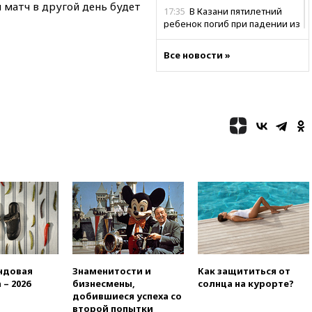
 матч в другой день будет
17:35
В Казани пятилетний
ребенок погиб при падении из
окна 10-го этажа
Все новости »
17:17
Bloomberg:
киберкомандование США
расследует серию
самоубийств своих служащих
17:00
Сняты ограничения на
полеты в аэропорту
Геленджика
16:50
В Братиславе загорелся
крупнейший НПЗ Slovnaft
16:45
«Яблоко» подаст иск к
депутату Госдумы Алексею
Журавлеву
16:35
Мельникова и еще
шесть гимнастов сборной
России не получили визы на
ндовая
Знаменитости и
Как защититься от
ЧЕ
 – 2026
бизнесмены,
солнца на курорте?
добившиеся успеха со
16:16
Движение по
второй попытки