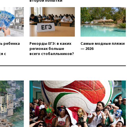
второй попытки
крайне низкого уровня
13:16
«Родина» просит
Верховный суд снять «Яблоко»
с выборов
13:11
Путин обсудил с
президентом ОАЭ ситуацию в
Персидском заливе и на
ть ребенка
Рекорды ЕГЭ: в каких
Самые модные пляжи
Украине
регионах больше
— 2026
13:09
Суд обязал москвичку
я с
всего стобалльников?
выселить из квартиры
крокодила, лису и других
животных
12:51
Россия планирует
запустить групповые
безвизовые турпоездки для
Вьетнама
12:36
Экспорт растворимого
кофе из России достиг
рекордных показателей
12:30
Российские войска
взяли под контроль село