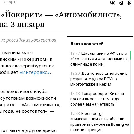
Спорт
 «Йокерит» — «Автомобилист»,
а 3 января
их российских хоккеистов
Лента новостей
 отменила матч
18:47
Школьники из РФ стали
финским «Йокеритом» и
абсолютными чемпионами на
олимпиаде по ИИ
олько екатеринбургских
сообщает
«Интерфакс»
,
18:39
Два человека погибли в
результате удара ВСУ по
многоэтажке в Керчи
ков хоккейного клуба
18:18
Товарооборот Китая и
тсутствием возможности
России вырос в этом году
окерит» — «Автомобилист»,
более чем на четверть
 года, не состоится», —
17:48
Bloomberg:
авиакомпании США обязали
проверить самолеты Boeing на
наличие трещин
тот матч в другое время.