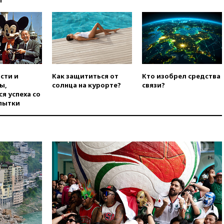
Гордеевой о фейках о ВС
России
вчера, 19:45
ISU предоставил
нейтральный статус
фигуристкам Валиевой и
Трусовой
вчера, 19:35
Зеленский
сти и
Как защититься от
Кто изобрел средства
впервые совершил
ы,
солнца на курорте?
связи?
официальный визит в Сербию
я успеха со
пытки
вчера, 19:19
Россиянка
погибла во Французских
Альпах
вчера, 19:00
Открытое
горение на складе в Брянске
ликвидировано
вчера, 18:55
Минобороны
отчиталось об ударах по двум
украинским сухогрузам в
Черном море
вчера, 18:47
Школьники из РФ
стали абсолютными