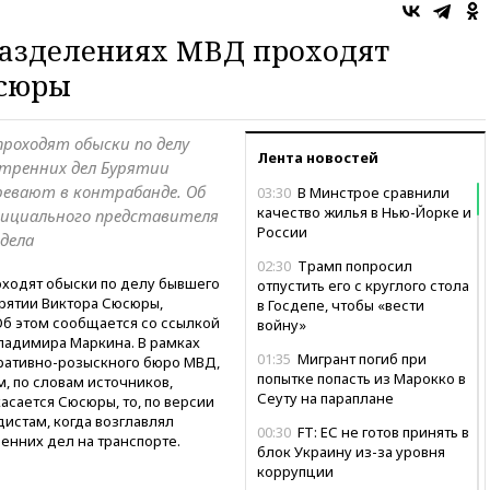
разделениях МВД проходят
юсюры
проходят обыски по делу
Лента новостей
тренних дел Бурятии
евают в контрабанде. Об
03:30
В Минстрое сравнили
качество жилья в Нью-Йорке и
фициального представителя
России
дела
02:30
Трамп попросил
ходят обыски по делу бывшего
отпустить его с круглого стола
рятии Виктора Сюсюры,
в Госдепе, чтобы «вести
Об этом сообщается со ссылкой
войну»
ладимира Маркина. В рамках
01:35
Мигрант погиб при
ративно-розыскного бюро МВД,
попытке попасть из Марокко в
, по словам источников,
Сеуту на параплане
асается Сюсюры, то, по версии
истам, когда возглавлял
00:30
FT: ЕС не готов принять в
енних дел на транспорте.
блок Украину из-за уровня
коррупции