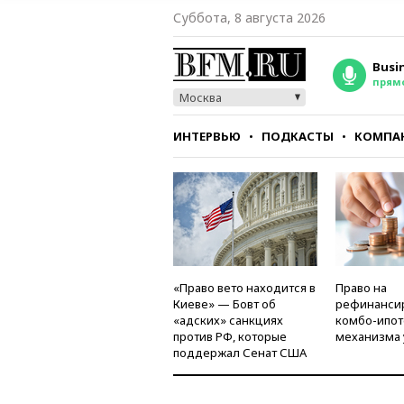
Суббота, 8 августа 2026
Busi
прям
Москва
ИНТЕРВЬЮ
ПОДКАСТЫ
КОМПА
СТИЛЬ
ТЕСТЫ
«Право вето находится в
Право на
Киеве» — Бовт об
рефинанси
«адских» санкциях
комбо-ипот
против РФ, которые
механизма 
поддержал Сенат США