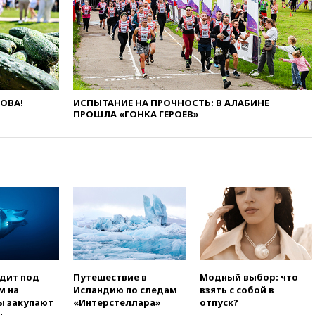
вчера, 20:45
ПВО за день
сбила еще 75 украинских
беспилотников над Россией
вчера, 20:35
Велосипедист
погиб при атаке FPV-дрона в
Белгородской области
ЛОВА!
ИСПЫТАНИЕ НА ПРОЧНОСТЬ: В АЛАБИНЕ
ПРОШЛА «ГОНКА ГЕРОЕВ»
вчера, 20:30
Лидию Невзорову
заочно арестовали по делу о
финансировании
экстремизма
вчера, 20:20
Суд США
постановил остановить
строительство бального зала в
Белом доме
вчера, 20:15
Сенат США
одобрил ужесточение
санкций против России и
Ирана
одит под
Путешествие в
Модный выбор: что
м на
Исландию по следам
взять с собой в
вчера, 20:00
СК возбудил дело
ы закупают
«Интерстеллара»
отпуск?
против журналистки Катерины
ы