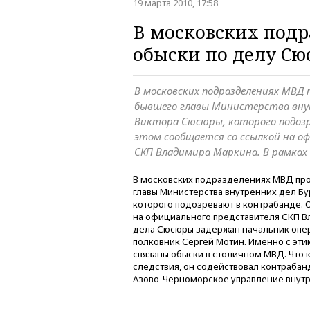
19 марта 2010, 17:58
В московских под
обыски по делу С
В московских подразделениях МВД 
бывшего главы Министерства вну
Виктора Сюсюры, которого подозр
этом сообщается со ссылкой на о
СКП Владимира Маркина. В рамках 
В московских подразделениях МВД про
главы Министерства внутренних дел Бу
которого подозревают в контрабанде. 
на официального представителя СКП В
дела Сюсюры задержан начальник опе
полковник Сергей Мотин. Именно с этим
связаны обыски в столичном МВД. Что к
следствия, он содействовал контрабанд
Азово-Черноморское управление внутр