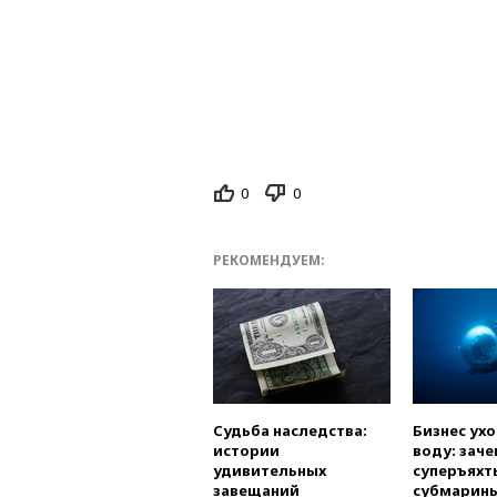
0
0
РЕКОМЕНДУЕМ:
Судьба наследства:
Бизнес ух
истории
воду: заче
удивительных
суперъяхт
завещаний
субмарин