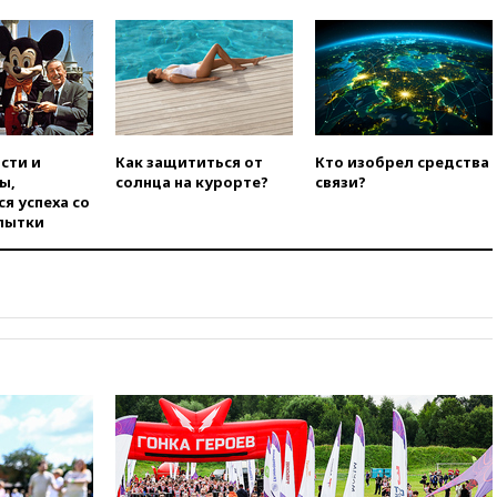
области
вчера, 21:56
The Atlantic: Маск
отказал Украине в
использовании Starlink для
атак вглубь РФ
вчера, 21:35
После пожара на
складе в Брянске возбудили
сти и
Как защититься от
Кто изобрел средства
уголовное дело
ы,
солнца на курорте?
связи?
я успеха со
вчера, 21:26
Лидеры сборной
пытки
РФ по гимнастике получили
официальный отказ в визах от
Хорватии
вчера, 21:15
Пентагон
опубликовал 16 новых видео с
НЛО
вчера, 21:00
На границе
Украины с Польшей скопилось
свыше 6,5 тысячи грузовиков
вчера, 20:53
Швыдкой:
«Интервидение» точно
пройдет в 2026 году