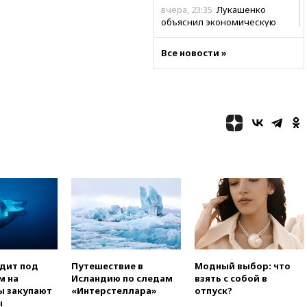
вчера, 23:35
Лукашенко
объяснил экономическую
выгоду безвизового режима с
ЕС
Все новости »
вчера, 22:59
На башню
ресторана «Армения» в
Москве вернут утраченную
скульптуру балерины
вчера, 22:45
Литовец
протаранил погранпункт при
попытке попасть в Россию
вчера, 22:28
Бессент
анонсировал скорое
соглашение о прекращении
огня США и Ирана
вчера, 22:15
Три человека
получили ножевые ранения
при нападении в Чехии
одит под
Путешествие в
Модный выбор: что
вчера, 22:00
Путин поручил
м на
Исландию по следам
взять с собой в
выделить средства на новые
ы закупают
«Интерстеллара»
отпуск?
РЛС для Белгородской
ы