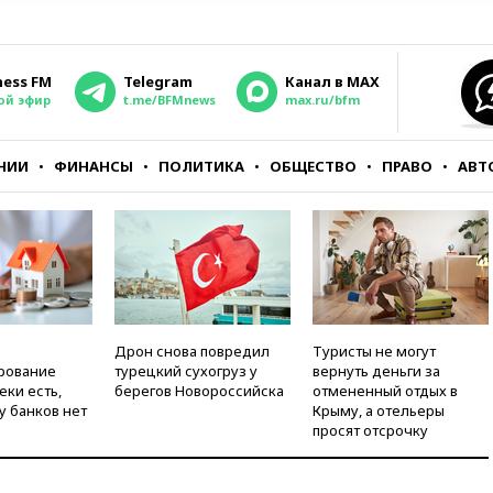
ness FM
Telegram
Канал в MAX
ой эфир
t.me/BFMnews
max.ru/bfm
НИИ
ФИНАНСЫ
ПОЛИТИКА
ОБЩЕСТВО
ПРАВО
АВТ
Дрон снова повредил
Туристы не могут
рование
турецкий сухогруз у
вернуть деньги за
еки есть,
берегов Новороссийска
отмененный отдых в
у банков нет
Крыму, а отельеры
просят отсрочку