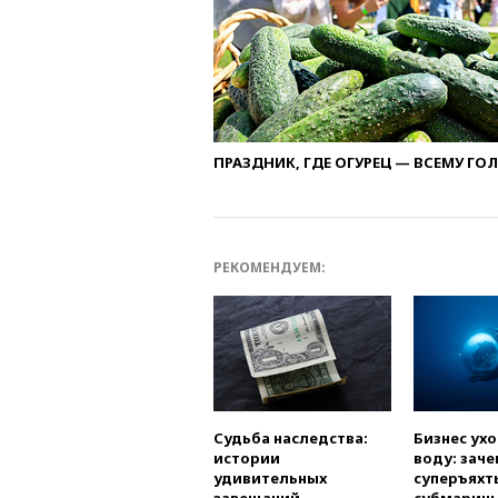
ПРАЗДНИК, ГДЕ ОГУРЕЦ — ВСЕМУ ГО
РЕКОМЕНДУЕМ:
Судьба наследства:
Бизнес ух
истории
воду: заче
удивительных
суперъяхт
завещаний
субмарин