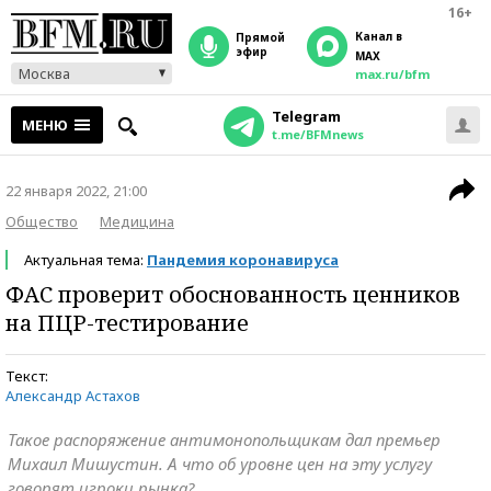
16+
Канал в
прямой
эфир
MAX
Москва
max.ru/bfm
Telegram
МЕНЮ
t.me/BFMnews
22 января 2022, 21:00
Общество
Медицина
Актуальная тема:
Пандемия коронавируса
ФАС проверит обоснованность ценников
на ПЦР-тестирование
Текст:
Александр Астахов
Такое распоряжение антимонопольщикам дал премьер
Михаил Мишустин. А что об уровне цен на эту услугу
говорят игроки рынка?