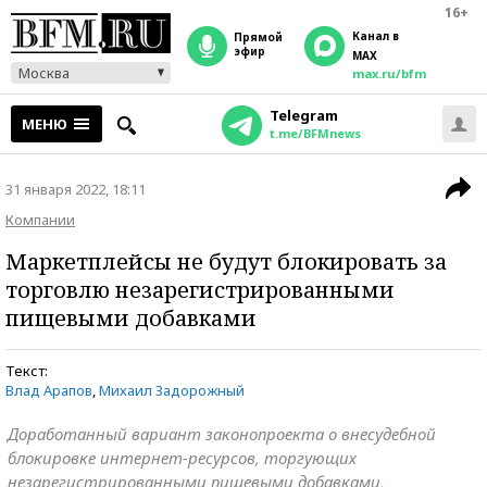
16+
Канал в
прямой
эфир
MAX
Москва
max.ru/bfm
Telegram
МЕНЮ
t.me/BFMnews
31 января 2022, 18:11
Компании
Маркетплейсы не будут блокировать за
торговлю незарегистрированными
пищевыми добавками
Текст:
Влад Арапов
,
Михаил Задорожный
Доработанный вариант законопроекта о внесудебной
блокировке интернет-ресурсов, торгующих
незарегистрированными пищевыми добавками,