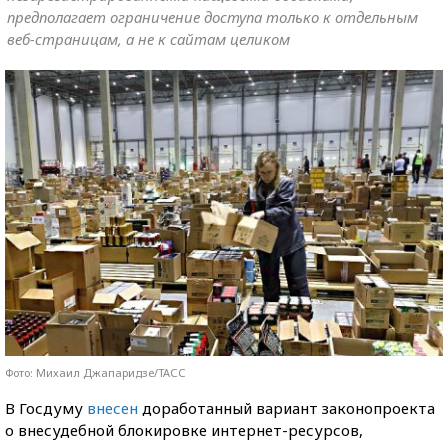
предполагает ограничение доступа только к отдельным
веб-страницам, а не к сайтам целиком
Фото: Михаил Джапаридзе/ТАСС
В Госдуму
внесен
доработанный вариант законопроекта
о внесудебной блокировке интернет-ресурсов,