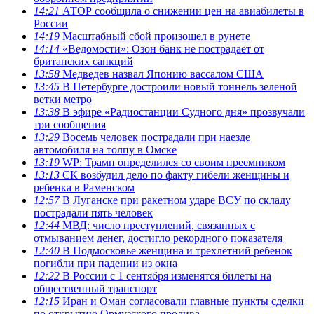
14:21
АТОР сообщила о снижении цен на авиабилеты в
России
14:19
Масштабный сбой произошел в рунете
14:14
«Ведомости»: Озон банк не пострадает от
британских санкций
13:58
Медведев назвал Японию вассалом США
13:45
В Петербурге достроили новый тоннель зеленой
ветки метро
13:38
В эфире «Радиостанции Судного дня» прозвучали
три сообщения
13:29
Восемь человек пострадали при наезде
автомобиля на толпу в Омске
13:19
WP: Трамп определился со своим преемником
13:13
СК возбудил дело по факту гибели женщины и
ребенка в Раменском
12:57
В Луганске при ракетном ударе ВСУ по складу
пострадали пять человек
12:44
МВД: число преступлений, связанных с
отмыванием денег, достигло рекордного показателя
12:40
В Подмосковье женщина и трехлетний ребенок
погибли при падении из окна
12:22
В России с 1 сентября изменятся билеты на
общественный транспорт
12:15
Иран и Оман согласовали главные пункты сделки
по открытию Ормузского пролива