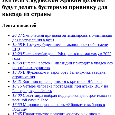
будут делать бустерную прививку для
выезда из страны
Лента новостей
20:27
Ямпольская призвала оптимизировать олимпиады
для поступления в вузы
19:58
В Госдуму будет внесен законопроект об отмене
ЕГЭ
19:20
Число ломбардов в РФ превысило максимум 2022
года
18:50
Euractiv: восток Финляндии приходит в упадок без
российских туристов
18:35
В Жуковском и аэропорту Геленджика введены
ограничения
18:21
Зюганов присоединился к критике «Яблока»
18:15
Четыре человека пострадали при атаках ВСУ на
Белгородскую область
18:00
Совет мира выбрал подрядчика для строительства
военной базы в Газе
17:50
Миронов призвал снять «Яблоко» с выборов в
Госдуму
17:45
Правительство получит «золотую акцию» в