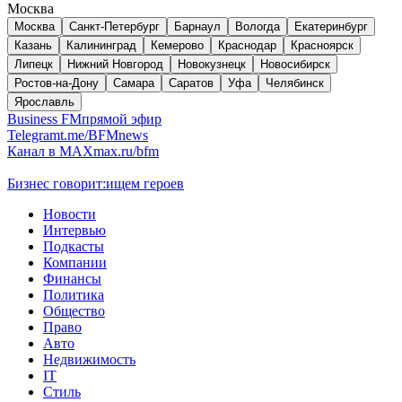
Москва
Москва
Санкт-Петербург
Барнаул
Вологда
Екатеринбург
Казань
Калининград
Кемерово
Краснодар
Красноярск
Липецк
Нижний Новгород
Новокузнецк
Новосибирск
Ростов-на-Дону
Самара
Саратов
Уфа
Челябинск
Ярославль
Business FM
прямой эфир
Telegram
t.me/BFMnews
Канал в MAX
max.ru/bfm
Бизнес говорит:
ищем героев
Новости
Интервью
Подкасты
Компании
Финансы
Политика
Общество
Право
Авто
Недвижимость
IT
Стиль