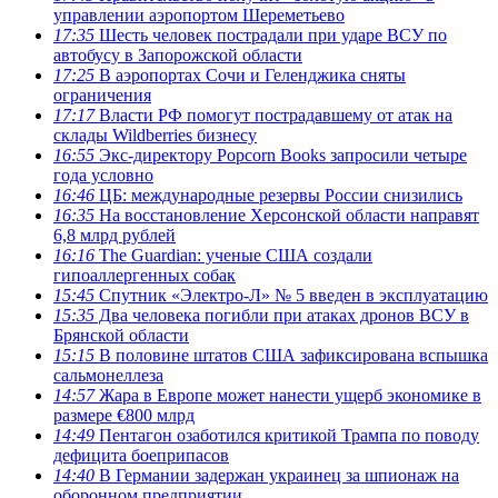
управлении аэропортом Шереметьево
17:35
Шесть человек пострадали при ударе ВСУ по
автобусу в Запорожской области
17:25
В аэропортах Сочи и Геленджика сняты
ограничения
17:17
Власти РФ помогут пострадавшему от атак на
склады Wildberries бизнесу
16:55
Экс-директору Popcorn Books запросили четыре
года условно
16:46
ЦБ: международные резервы России снизились
16:35
На восстановление Херсонской области направят
6,8 млрд рублей
16:16
The Guardian: ученые США создали
гипоаллергенных собак
15:45
Спутник «Электро-Л» № 5 введен в эксплуатацию
15:35
Два человека погибли при атаках дронов ВСУ в
Брянской области
15:15
В половине штатов США зафиксирована вспышка
сальмонеллеза
14:57
Жара в Европе может нанести ущерб экономике в
размере €800 млрд
14:49
Пентагон озаботился критикой Трампа по поводу
дефицита боеприпасов
14:40
В Германии задержан украинец за шпионаж на
оборонном предприятии