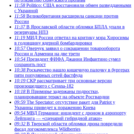
11:58
Politico: США восстановили обмен разведданными
с Украиной
11:58
Великобритания расширила санкции против
России
11:37
В Ярославской области обломки БПЛА упали в
резервуары НПЗ
11:19
МИД России ответил на критику мэра Хиросимы
в годовщину ядерной бомбардировки
10:57
Оверчук заявил о сокращении товарооборота
России и Армении на две трети
10:54
Президент ФИФА Джанни Инфантино сумел
сохранить пост
10:38
Роскачество нашло кишечную палочку в бургерах
пяти популярных сетей фастфуда
10:19
СКР рассматривает три основные версии
произошедшего с Cessna-182
10:18
В Приморье задержаны подростки,
планировавшие теракт на объекте Росгвардии
09:59
The Spectator: отсутствие ракет для Patriot у
Украины приведет к поражению Киева
09:54
МВД Германии: инцидент с дроном в аэропорту
Лейпцига — «сценарий гибридной атаки»
09:32
В Тверской области обломки дрона повредили
фасад логокомплекса Wildberries