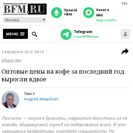
16+
Канал в
прямой
эфир
MAX
Москва
max.ru/bfm
Telegram
МЕНЮ
t.me/BFMnews
14 февраля 2022, 04:14
Общество
Оптовые цены на кофе за последний год
выросли вдвое
Текст:
Андрей Жвирблис
Причины — засуха в Бразилии, нарушение логистики из-за
ковида, общемировой тренд на подорожание всего. И это
повышение необратимо, считают специалисты. Но