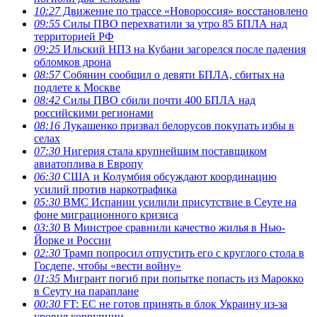
10:27
Движение по трассе «Новороссия» восстановлено
09:55
Силы ПВО перехватили за утро 85 БПЛА над
территорией РФ
09:25
Ильский НПЗ на Кубани загорелся после падения
обломков дрона
08:57
Собянин сообщил о девяти БПЛА, сбитых на
подлете к Москве
08:42
Силы ПВО сбили почти 400 БПЛА над
российскими регионами
08:16
Лукашенко призвал белорусов покупать избы в
селах
07:30
Нигерия стала крупнейшим поставщиком
авиатоплива в Европу
06:30
США и Колумбия обсуждают координацию
усилий против наркотрафика
05:30
ВМС Испании усилили присутствие в Сеуте на
фоне миграционного кризиса
03:30
В Минстрое сравнили качество жилья в Нью-
Йорке и России
02:30
Трамп попросил отпустить его с круглого стола в
Госдепе, чтобы «вести войну»
01:35
Мигрант погиб при попытке попасть из Марокко
в Сеуту на параплане
00:30
FT: ЕС не готов принять в блок Украину из-за
уровня коррупции