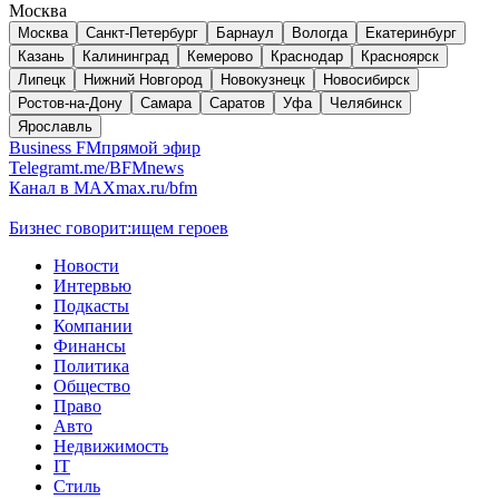
Москва
Москва
Санкт-Петербург
Барнаул
Вологда
Екатеринбург
Казань
Калининград
Кемерово
Краснодар
Красноярск
Липецк
Нижний Новгород
Новокузнецк
Новосибирск
Ростов-на-Дону
Самара
Саратов
Уфа
Челябинск
Ярославль
Business FM
прямой эфир
Telegram
t.me/BFMnews
Канал в MAX
max.ru/bfm
Бизнес говорит:
ищем героев
Новости
Интервью
Подкасты
Компании
Финансы
Политика
Общество
Право
Авто
Недвижимость
IT
Стиль