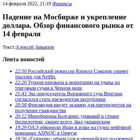
14 февраля 2022, 21:19
Финансы
Падение на Мосбирже и укрепление
доллара. Обзор финансового рынка от
14 февраля
Текст:
Алексей Завьялов
Лента новостей
22:50
Российский режиссер Кирилл Соколов снимет
триллер для Netflix
22:20
Турция призвала к мораторию на удары по
торговым судам в Черном море
21:43
Экс-председатель Верховного суда Венгрии
согласился стать президентом республики
20:58
Финляндия введет экзамен для претендентов на
получение гражданства
20:12
Минобороны Болгарии: упавший в стране
беспилотник, скорее всего, был украинским
19:29
ОАЭ обвинили Иран в атаке на судно нефтяной
компании ADNOC в Ормузе
18:56
«Газпром»: объем газа в европейских подземных