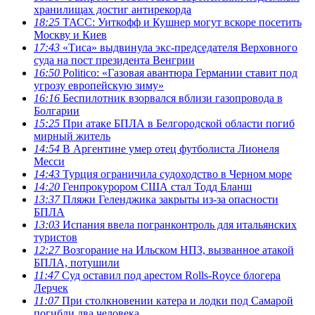
хранилищах достиг антирекорда
18:25
ТАСС: Уиткофф и Кушнер могут вскоре посетить
Москву и Киев
17:43
«Тиса» выдвинула экс-председателя Верховного
суда на пост президента Венгрии
16:50
Politico: «Газовая авантюра Германии ставит под
угрозу европейскую зиму»
16:16
Беспилотник взорвался вблизи газопровода в
Болгарии
15:25
При атаке БПЛА в Белгородской области погиб
мирный житель
14:54
В Аргентине умер отец футболиста Лионеля
Месси
14:43
Турция ограничила судоходство в Черном море
14:20
Генпрокурором США стал Тодд Бланш
13:37
Пляжи Геленджика закрыты из-за опасности
БПЛА
13:03
Испания ввела погранконтроль для итальянских
туристов
12:27
Возгорание на Ильском НПЗ, вызванное атакой
БПЛА, потушили
11:47
Суд оставил под арестом Rolls-Royce блогера
Лерчек
11:07
При столкновении катера и лодки под Самарой
погибли два человека