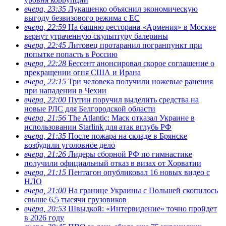
вчера, 23:35
Лукашенко объяснил экономическую
выгоду безвизового режима с ЕС
вчера, 22:59
На башню ресторана «Армения» в Москве
вернут утраченную скульптуру балерины
вчера, 22:45
Литовец протаранил погранпункт при
попытке попасть в Россию
вчера, 22:28
Бессент анонсировал скорое соглашение о
прекращении огня США и Ирана
вчера, 22:15
Три человека получили ножевые ранения
при нападении в Чехии
вчера, 22:00
Путин поручил выделить средства на
новые РЛС для Белгородской области
вчера, 21:56
The Atlantic: Маск отказал Украине в
использовании Starlink для атак вглубь РФ
вчера, 21:35
После пожара на складе в Брянске
возбудили уголовное дело
вчера, 21:26
Лидеры сборной РФ по гимнастике
получили официальный отказ в визах от Хорватии
вчера, 21:15
Пентагон опубликовал 16 новых видео с
НЛО
вчера, 21:00
На границе Украины с Польшей скопилось
свыше 6,5 тысячи грузовиков
вчера, 20:53
Швыдкой: «Интервидение» точно пройдет
в 2026 году