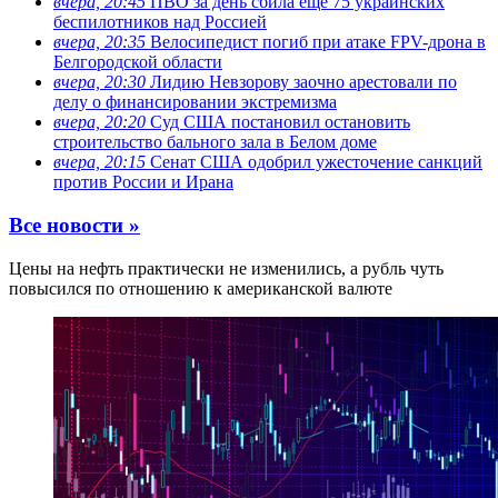
вчера, 20:45
ПВО за день сбила еще 75 украинских
беспилотников над Россией
вчера, 20:35
Велосипедист погиб при атаке FPV-дрона в
Белгородской области
вчера, 20:30
Лидию Невзорову заочно арестовали по
делу о финансировании экстремизма
вчера, 20:20
Суд США постановил остановить
строительство бального зала в Белом доме
вчера, 20:15
Сенат США одобрил ужесточение санкций
против России и Ирана
Все новости »
Цены на нефть практически не изменились, а рубль чуть
повысился по отношению к американской валюте