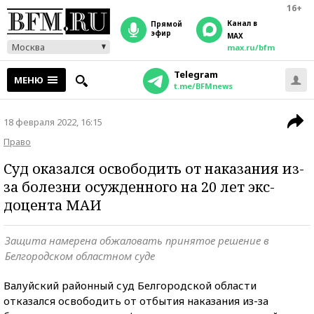
16+
Канал в
прямой
эфир
MAX
Москва
max.ru/bfm
Telegram
МЕНЮ
t.me/BFMnews
18 февраля 2022, 16:15
Право
Суд оказался освободить от наказания из-
за болезни осужденного на 20 лет экс-
доцента МАИ
Защита намерена обжаловать принятое решение в
Белгородском областном суде
Валуйский районный суд Белгородской области
отказался освободить от отбытия наказания из-за