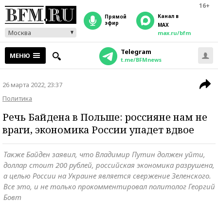
16+
Канал в
прямой
эфир
MAX
Москва
max.ru/bfm
Telegram
МЕНЮ
t.me/BFMnews
26 марта 2022, 23:37
Политика
Речь Байдена в Польше: россияне нам не
враги, экономика России упадет вдвое
Также Байден заявил, что Владимир Путин должен уйти,
доллар стоит 200 рублей, российская экономика разрушена,
а целью России на Украине является свержение Зеленского.
Все это, и не только прокомментировал политолог Георгий
Бовт