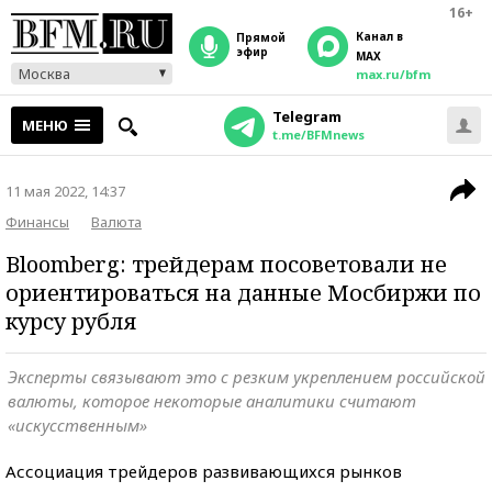
16+
Канал в
прямой
эфир
MAX
Москва
max.ru/bfm
Telegram
МЕНЮ
t.me/BFMnews
11 мая 2022, 14:37
Финансы
Валюта
Bloomberg: трейдерам посоветовали не
ориентироваться на данные Мосбиржи по
курсу рубля
Эксперты связывают это с резким укреплением российской
валюты, которое некоторые аналитики считают
«искусственным»
Ассоциация трейдеров развивающихся рынков