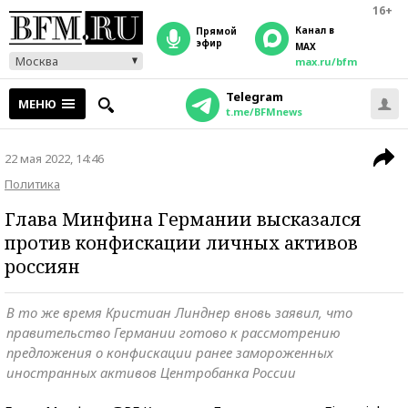
16+
Канал в
прямой
эфир
MAX
Москва
max.ru/bfm
Telegram
МЕНЮ
t.me/BFMnews
22 мая 2022, 14:46
Политика
Глава Минфина Германии высказался
против конфискации личных активов
россиян
В то же время Кристиан Линднер вновь заявил, что
правительство Германии готово к рассмотрению
предложения о конфискации ранее замороженных
иностранных активов Центробанка России