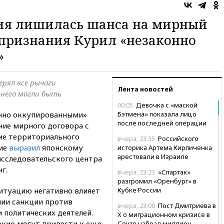
ния лишилась шанса на мирный
а признания Курил «незаконно
»
ерял все рычаги
Лента новостей
 него могли быть
00:05
Девочка с «маской
нно оккупированными»
Бэтмена» показала лицо
после последней операции
ние мирного договора с
ие территориального
вчера, 23:35
Российского
ние
выразил
японскому
историка Артема Кирпиченка
арестовали в Израиле
исследовательского центра
г.
вчера, 23:23
«Спартак»
разгромил «Оренбург» в
ситуацию негативно влияет
Кубке России
нии санкции против
вчера, 23:00
Пост Дмитриева в
и политических деятелей.
X о миграционном кризисе в
окио могут привести к еще
Сеуте набрал миллион