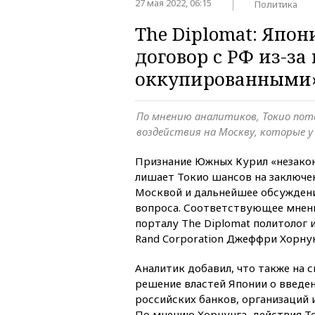
27 мая 2022, 06:15
Политика
The Diplomat: Япо
договор с РФ из-з
оккупированными
По мнению аналитиков, Токио пот
воздействия на Москву, которые у
Признание Южных Курил «незако
лишает Токио шансов на заключе
Москвой и дальнейшее обсужден
вопроса. Соответствующее мне
порталу The Diplomat политолог 
Rand Corporation Джеффри Хорнун
Аналитик добавил, что также на 
решение властей Японии о введе
российских банков, организаций 
По мнению Хорнунга, действия Т