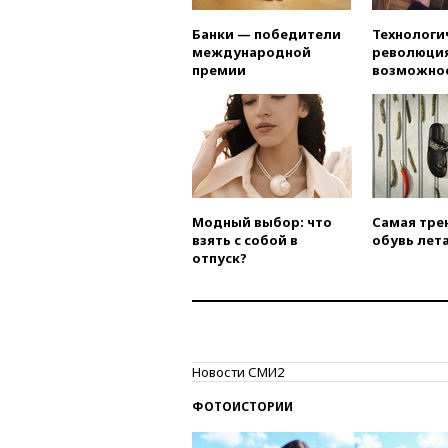
Банки — победители
Технологи
международной
революция
премии
возможно
Модный выбор: что
Самая тре
взять с собой в
обувь лета
отпуск?
Новости СМИ2
ФОТОИСТОРИИ