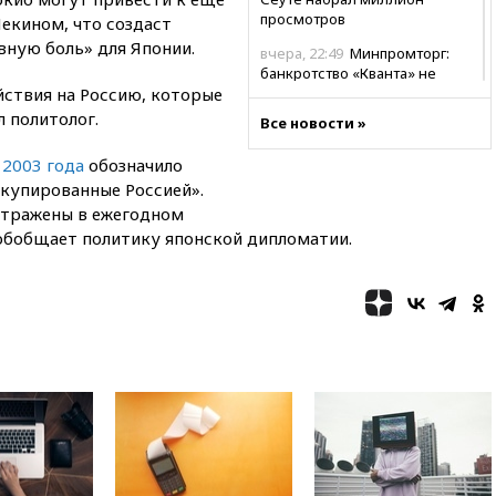
просмотров
екином, что создаст
вную боль» для Японии.
вчера, 22:49
Минпромторг:
банкротство «Кванта» не
йствия на Россию, которые
означает прекращения
производства телевизоров в
л политолог.
Все новости »
РФ
 2003 года
обозначило
вчера, 22:35
Семь грузовых
вагонов сошли с рельсов в
купированные Россией».
Оренбургской области
тражены в ежегодном
 обобщает политику японской дипломатии.
вчера, 22:22
Минфин: в июле
выросли нефтегазовые
доходы российского бюджета
вчера, 22:15
Аксаков: ЦБ
согласовал первый стандарт
исламского банкинга
вчера, 21:43
Организаторы
«Интервидения»
подтвердили, что конкурс
пройдет в Саудовской Аравии
вчера, 21:35
Машков: в РФ