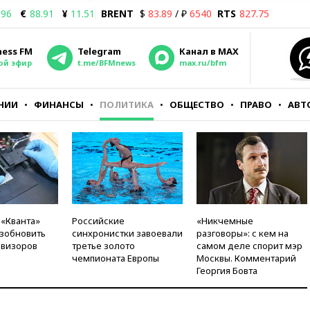
.96
€
88.91
¥
11.51
BRENT
$
83.89
/ ₽
6540
RTS
827.75
ness FM
Telegram
Канал в MAX
ой эфир
t.me/BFMnews
max.ru/bfm
НИИ
ФИНАНСЫ
ПОЛИТИКА
ОБЩЕСТВО
ПРАВО
АВТ
 «Кванта»
Российские
«Никчемные
зобновить
синхронистки завоевали
разговоры»: с кем на
евизоров
третье золото
самом деле спорит мэр
чемпионата Европы
Москвы. Комментарий
Георгия Бовта