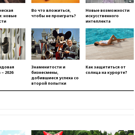
подготовили концепцию
развития театрального
ческая
Во что вложиться,
Новые возможности
искусства до 2035 года
: новые
чтобы не проиграть?
искусственного
сти
интеллекта
вчера, 21:21
Правительство
РФ разрешило продажу
бензина старых
экологических классов
вчера, 21:15
Путин обсудил с
Машковым 150-летие Союза
театральных деятелей
ндовая
Знаменитости и
Как защититься от
вчера, 20:47
Newsweek:
 – 2026
бизнесмены,
солнца на курорте?
«взрывная» диарея охватила
добившиеся успеха со
47 из 50 штатов США
второй попытки
вчера, 20:35
ПВО за 12 часов
сбила 200 украинских
беспилотников
вчера, 20:20
Третий комплект
золотых медалей выиграли на
ЧЕ российские синхронистки
вчера, 20:15
ТАСС: жизни
главы «Уралдронзавода»