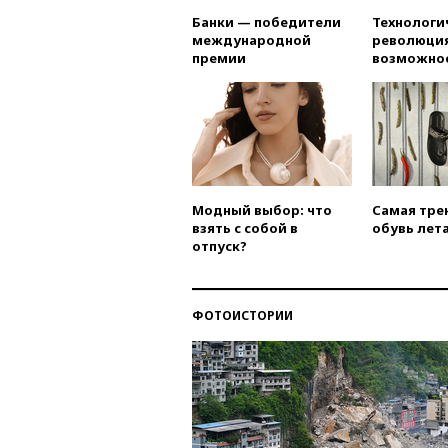
Банки — победители
Технологи
международной
революция
премии
возможно
Модный выбор: что
Самая тре
взять с собой в
обувь лета
отпуск?
ФОТОИСТОРИИ