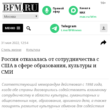
16+
Канал в
прямой
эфир
MAX
Москва
max.ru/bfm
Telegram
МЕНЮ
t.me/BFMnews
31 мая 2022, 12:54
Стиль жизни
Культура
Россия отказалась от сотрудничества с
США в сфере образования, культуры и
СМИ
Соответствующий меморандум действовал с 1998 года,
когда обе страны договорились содействовать взаимному
сотрудничеству в области культуры, гуманитарных и
общественных наук, образования, архивного дела, а также
поощрять развитие культурных обменов для содействия