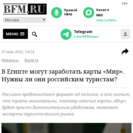
16+
Канал в
прямой
эфир
MAX
Москва
max.ru/bfm
Telegram
МЕНЮ
t.me/BFMnews
31 мая 2022, 14:24
Финансы
Валюта
В Египте могут заработать карты «Мир».
Нужны ли они российским туристам?
Россияне предпочитают формат all inclusive, а это значит,
что траты минимальны, поэтому наличие карты «Мир»
будет просто дополнительным удобством, полагают
эксперты туристического рынка