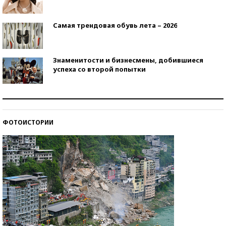
Самая трендовая обувь лета – 2026
Знаменитости и бизнесмены, добившиеся
успеха со второй попытки
Как защититься от солнца на курорте?
ФОТОИСТОРИИ
Кто изобрел средства связи?