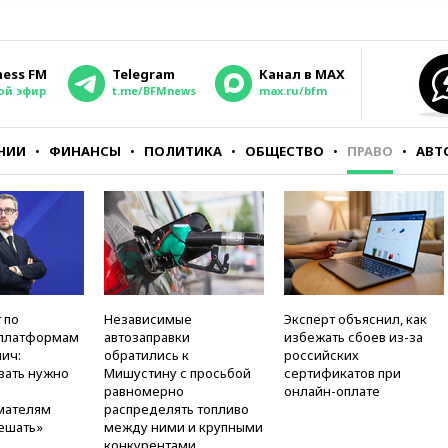
ness FM
Telegram
Канал в MAX
ой эфир
t.me/BFMnews
max.ru/bfm
НИИ
ФИНАНСЫ
ПОЛИТИКА
ОБЩЕСТВО
ПРАВО
АВТ
 по
Независимые
Эксперт объяснил, как
платформам
автозаправки
избежать сбоев из-за
ич:
обратились к
российских
вать нужно
Мишустину с просьбой
сертификатов при
равномерно
онлайн-оплате
мателям
распределять топливо
ешать»
между ними и крупными
конкурентами