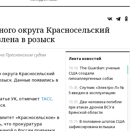
ого округа Красносельский
лена в розыск
ана Пресненским судом
Лента новостей
16:16
The Guardian: ученые
о округа Красносельский
США создали
гипоаллергенных собак
озыск. Данные появились в
15:45
Спутник «Электро-Л» №
5 введен в эксплуатацию
атье УК, отмечает
ТАСС
.
15:35
Два человека погибли
ся.
при атаках дронов ВСУ в
Брянской области
алитет «Красносельское» в
15:15
В половине штатов США
ь, что прокуратура
зафиксирована вспышка
киной о России признаки