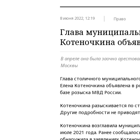
8 июня 2022, 12:19
Право
Глава муниципальн
Котеночкина объяв
В апреле она была заочно арестов
Москвы
Глава столичного муниципальног
Елена Котеночкина объявлена в р
базе розыска МВД России.
Котеночкина разыскивается по ст
Другие подробности не приводят
Котеночкина возглавила муницип
июле 2021 года. Ранее сообщалос
обнаружила в заявлениях Котеноч