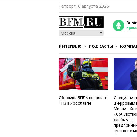
Четверг, 6 августа 2026
Busi
прям
Москва
ИНТЕРВЬЮ
ПОДКАСТЫ
КОМПА
СТИЛЬ
ТЕСТЫ
Обломки БПЛА попали в
Специалист
НПЗ в Ярославле
цифровым 
Михаил Хом
«Сочувство
слабым, а
предприни
нужно не м