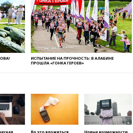
рекордного показателя
12:40
В Подмосковье
женщина и трехлетний
ребенок погибли при падении
из окна
12:22
В России с 1 сентября
изменятся билеты на
общественный транспорт
12:15
Иран и Оман
ЛОВА!
ИСПЫТАНИЕ НА ПРОЧНОСТЬ: В АЛАБИНЕ
согласовали главные пункты
ПРОШЛА «ГОНКА ГЕРОЕВ»
сделки по открытию
Ормузского пролива
11:58
Politico: США
восстановили обмен
разведданными с Украиной
11:58
Великобритания
расширила санкции против
России
11:37
В Ярославской области
обломки БПЛА упали в
ческая
Во что вложиться,
Новые возможности
резервуары НПЗ