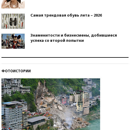
Самая трендовая обувь лета – 2026
Знаменитости и бизнесмены, добившиеся
успеха со второй попытки
Как защититься от солнца на курорте?
ФОТОИСТОРИИ
Кто изобрел средства связи?