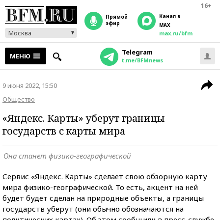
16+
Канал в
прямой
эфир
MAX
Москва
max.ru/bfm
Telegram
МЕНЮ
t.me/BFMnews
9 июня 2022, 15:50
Общество
«Яндекс. Карты» уберут границы
государств с карты мира
Она станет физико-географической
Сервис «Яндекс. Карты» сделает свою обзорную карту
мира физико-географической. То есть, акцент на ней
будет будет сделан на природные объекты, а границы
государств уберут (они обычно обозначаются на
политических картах). Об этом сообщили в пресс-службе