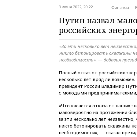
9 июня 2022, 20:22
Финансы
Путин назвал мал
российских энерго
«За эти несколько лет неизвестно
никто бетонировать скважины не
необходимости», — добавил прези
Полный отказ от российских эне
несколько лет вряд ли возможен.
президент России Владимир Путин
с молодыми предпринимателями,
«Что касается отказа от наших э
маловероятно на протяжении бли
за эти несколько лет неизвестно,
никто бетонировать скважины не 
необходимости», — сказал презид