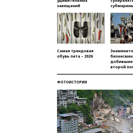
удивительных
суперъяхт
завещаний
субмарин
Самая трендовая
Знаменито
обувь лета – 2026
бизнесмен
добившиес
второй по
ФОТОИСТОРИИ