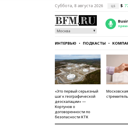
Суббота, 8 августа 2026
$
7
ЦБ
Busi
прям
Москва
ИНТЕРВЬЮ
ПОДКАСТЫ
КОМПА
СТИЛЬ
ТЕСТЫ
«Это первый серьезный
Московская
шаг к географической
стремитель
деэскалации» —
Кортунов о
договоренности по
безопасности КТК