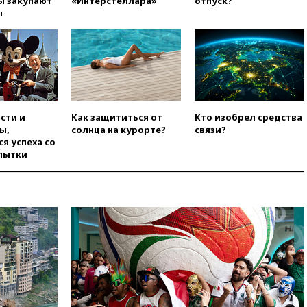
ы закупают
«Интерстеллара»
отпуск?
атак вглубь РФ
ы
вчера, 21:35
После пожара на
складе в Брянске возбудили
уголовное дело
вчера, 21:26
Лидеры сборной
РФ по гимнастике получили
официальный отказ в визах от
Хорватии
сти и
Как защититься от
Кто изобрел средства
вчера, 21:15
Пентагон
ы,
солнца на курорте?
связи?
опубликовал 16 новых видео с
я успеха со
НЛО
пытки
вчера, 21:00
На границе
Украины с Польшей скопилось
свыше 6,5 тысячи грузовиков
вчера, 20:53
Швыдкой:
«Интервидение» точно
пройдет в 2026 году
вчера, 20:45
ПВО за день
сбила еще 75 украинских
беспилотников над Россией