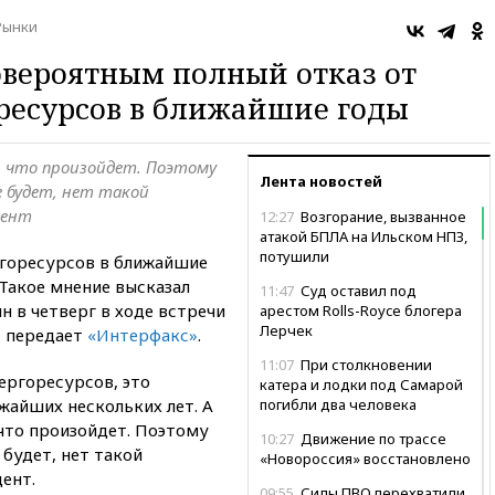
Рынки
овероятным полный отказ от
ресурсов в ближайшие годы
, что произойдет. Поэтому
Лента новостей
 будет, нет такой
дент
12:27
Возгорание, вызванное
атакой БПЛА на Ильском НПЗ,
потушили
ргоресурсов в ближайшие
 Такое мнение высказал
11:47
Суд оставил под
 в четверг в ходе встречи
арестом Rolls-Royce блогера
Лерчек
 передает
«Интерфакс»
.
11:07
При столкновении
нергоресурсов, это
катера и лодки под Самарой
жайших нескольких лет. А
погибли два человека
 что произойдет. Поэтому
10:27
Движение по трассе
будет, нет такой
«Новороссия» восстановлено
ент.
09:55
Силы ПВО перехватили