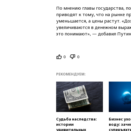
По мнению главы государства, п
приводят к тому, что на рынке п
уменьшается, а цены растут. «Д
увеличиваются в денежном выраже
это понимают», — добавил Путин
0
0
РЕКОМЕНДУЕМ:
Судьба наследства:
Бизнес ух
истории
воду: заче
удивительных
суперъяхт