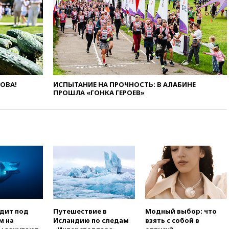
вчера, 22:59
На башню
ресторана «Армения» в
Москве вернут утраченную
скульптуру балерины
вчера, 22:45
Литовец
протаранил погранпункт при
попытке попасть в Россию
вчера, 22:28
Бессент
ЛОВА!
ИСПЫТАНИЕ НА ПРОЧНОСТЬ: В АЛАБИНЕ
анонсировал скорое
ПРОШЛА «ГОНКА ГЕРОЕВ»
соглашение о прекращении
огня США и Ирана
вчера, 22:15
Три человека
получили ножевые ранения
при нападении в Чехии
вчера, 22:00
Путин поручил
выделить средства на новые
РЛС для Белгородской
области
вчера, 21:56
The Atlantic: Маск
одит под
Путешествие в
Модный выбор: что
отказал Украине в
м на
Исландию по следам
взять с собой в
использовании Starlink для