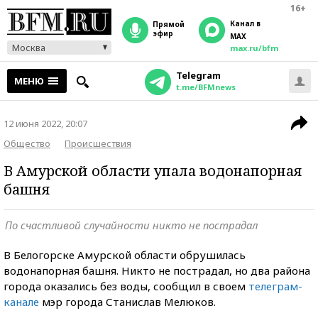
16+
Канал в
прямой
эфир
MAX
Москва
max.ru/bfm
Telegram
МЕНЮ
t.me/BFMnews
12 июня 2022, 20:07
Общество
Происшествия
В Амурской области упала водонапорная
башня
По счастливой случайности никто не пострадал
В Белогорске Амурской области обрушилась
водонапорная башня. Никто не пострадал, но два района
города оказались без воды, сообщил в своем
телеграм-
канале
мэр города Станислав Мелюков.