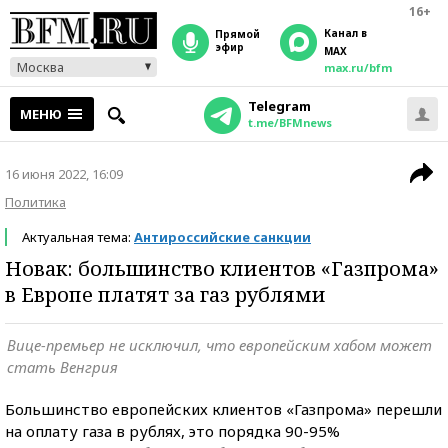
16+
Канал в
прямой
эфир
MAX
Москва
max.ru/bfm
Telegram
МЕНЮ
t.me/BFMnews
16 июня 2022, 16:09
Политика
Актуальная тема:
Антироссийские санкции
Новак: большинство клиентов «Газпрома»
в Европе платят за газ рублями
Вице-премьер не исключил, что европейским хабом может
стать Венгрия
Большинство европейских клиентов «Газпрома» перешли
на оплату газа в рублях, это порядка 90-95%