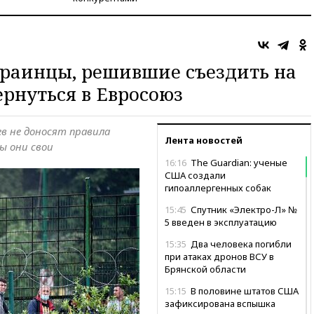
краинцы, решившие съездить на
ернуться в Евросоюз
в не доносят правила
Лента новостей
ы они свои
16:16
The Guardian: ученые
США создали
гипоаллергенных собак
15:45
Спутник «Электро-Л» №
5 введен в эксплуатацию
15:35
Два человека погибли
при атаках дронов ВСУ в
Брянской области
15:15
В половине штатов США
зафиксирована вспышка