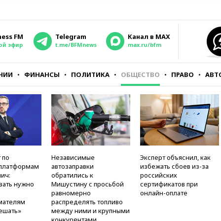
ness FM
Telegram
Канал в MAX
ой эфир
t.me/BFMnews
max.ru/bfm
НИИ
ФИНАНСЫ
ПОЛИТИКА
ОБЩЕСТВО
ПРАВО
АВТ
 по
Независимые
Эксперт объяснил, как
платформам
автозаправки
избежать сбоев из-за
ич:
обратились к
российских
вать нужно
Мишустину с просьбой
сертификатов при
равномерно
онлайн-оплате
мателям
распределять топливо
ешать»
между ними и крупными
конкурентами