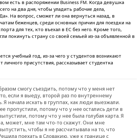
ом есть в распоряжении Business FM. Когда девушка
рекордного показателя
сего на два дня, чтобы уладить рабочие дела,
12:40
В Подмосковье
а». На вопрос, сможет ли она вернуться назад, в
женщина и трехлетний
 чатам беженцев, среди основных причин для поездки на
ребенок погибли при падении
рта для тех, кто въехал в ЕС без него. Кроме того,
из окна
гли покинуть страну со своей семьей из-за объявленной в
12:22
В России с 1 сентября
изменятся билеты на
общественный транспорт
ается учебный год, из-за чего у студентов возникают
12:15
Иран и Оман
т личного присутствия, рассказывает студентка
согласовали главные пункты
сделки по открытию
Ормузского пролива
11:58
Politico: США
образом смогу съездить, потому что у меня нет
восстановили обмен
что, если я выеду, второй раз по внутреннему
разведданными с Украиной
. Я начала искать в группах, как люди выезжали.
11:58
Великобритания
ее пропустили, потому что у нее остались дети в
расширила санкции против
пустили, потому что у нее была голубая карта. Я
России
ла, может, мне там что-то скажут. Они мне
11:37
В Ярославской области
выпустить, чтобы я не рассчитывала на то, что
обломки БПЛА упали в
ешила поехать в Словакию, уже к границе с
резервуары НПЗ