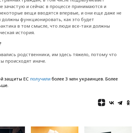
теракт на объекте Росгвардии
е зачастую и сейчас в процессе принимаются и
09:59
The Spectator:
некоторые вещи вводятся впервые, и они еще даже не
отсутствие ракет для Patriot у
и должны функционировать, как это будет
Украины приведет к
рактика в том смысле, что люди все-таки должны
поражению Киева
ческая история.
09:54
МВД Германии:
инцидент с дроном в
?
аэропорту Лейпцига —
«сценарий гибридной атаки»
вались родственники, им здесь тяжело, потому что
сы происходят иначе.
09:32
В Тверской области
обломки дрона повредили
фасад логокомплекса
Wildberries
ой защиты ЕС
получили
более 3 млн украинцев. Более
ьше.
09:18
В Ярославской области
отражена самая
массированная атака БПЛА
09:16
Трамп сообщил об
огромном запасе боеприпасов
в США
08:54
В Таиланде сегодня
прощаются с молодыми