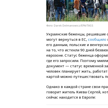
Фото: Darek Delmanowicz/EPA/TASS
Украинские беженцы, решившие с
могут вернуться в ЕС,
сообщило
его данным, польские и венгерск
на то, что истекли 90 дней безви
еврозоне. Статус беженца оформл
где его запросили. Поэтому милл
документ — статус временной защ
человек планирует жить, работат
картой можно путешествовать по
Однако в каждой стране свои пра
говорит житель Киева Сергей, ко
сейчас находится в Европе: