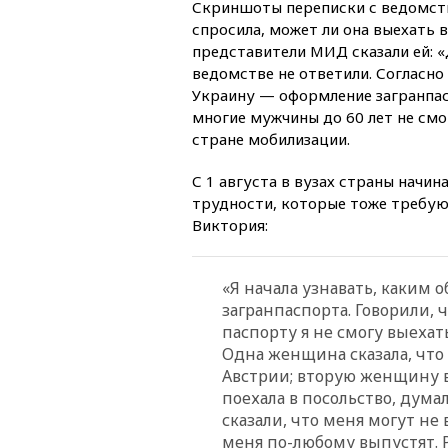
Скриншоты переписки с ведомств
спросила, может ли она выехать в
представители МИД сказали ей: «Д
ведомстве не ответили. Согласно
Украину — оформление загранпаспо
многие мужчины до 60 лет не смо
стране мобилизации.
С 1 августа в вузах страны начин
трудности, которые тоже требую
Виктория:
«Я начала узнавать, каким 
загранпаспорта. Говорили, 
паспорту я не смогу выехать
Одна женщина сказала, что 
Австрии; вторую женщину вы
поехала в посольство, дума
сказали, что меня могут не 
меня по-любому выпустят. Р