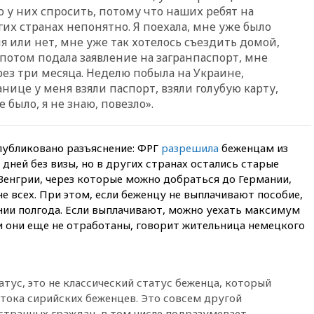
 у них спросить, потому что наших ребят на
11:19
МИД России ответил на
гих странах непонятно. Я поехала, мне уже было
критику мэра Хиросимы в
ня или нет, мне уже так хотелось съездить домой,
годовщину ядерной
, потом подала заявление на загранпаспорт, мне
бомбардировки
ерез три месяца. Неделю побыла на Украине,
10:57
Оверчук заявил о
анице у меня взяли паспорт, взяли голубую карту,
сокращении товарооборота
 было, я не знаю, повезло».
России и Армении на две
трети
10:54
Президент ФИФА
публиковано разъяснение: ФРГ
разрешила
беженцам из
Джанни Инфантино сумел
дней без визы, но в других странах остались старые
сохранить пост
 Венгрии, через которые можно добраться до Германии,
10:38
Роскачество нашло
е всех. При этом, если беженцу не выплачивают пособие,
кишечную палочку в бургерах
нии полгода. Если выплачивают, можно уехать максимум
пяти популярных сетей
, и они еще не отработаны, говорит жительница немецкого
фастфуда
10:19
СКР рассматривает три
основные версии
произошедшего с Cessna-182
тус, это не классический статус беженца, который
10:18
В Приморье задержаны
тока сирийских беженцев. Это совсем другой
подростки, планировавшие
странных граждан, в том числе подразумевает