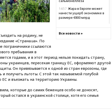
сальмонеллеза
14:57
Жара в Европе может
нанести ущерб экономике в
размере €800 млрд
14:49
Пентагон озаботился
критикой Трампа по поводу
Все новости »
дефицита боеприпасов
ъездить на родину, не
издание «Страна.ua». По
14:40
В Германии задержан
ие пограничники ссылаются
украинец за шпионаж на
оборонном предприятии
зового пребывания в
яется годами, и в этот период нельзя покидать страну,
14:21
АТОР сообщила о
ионы украинцев, пересекая границу ЕС, оформляют другой
снижении цен на авиабилеты
в России
иты. Он привязывается к одной из стран еврозоны, где
ь и получать льготы. С этой так называемой голубой
14:19
Масштабный сбой
 ЕС и въезжать на территорию Украины.
произошел в рунете
14:14
«Ведомости»: Озон банк
вила, которые до самих беженцев особо не доносят,
не пострадает от британских
торый остался в украинской столице, хотя его семья
санкций
13:58
Медведев назвал
Японию вассалом США