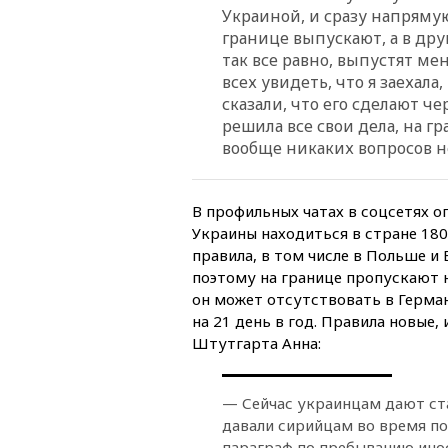
Украиной, и сразу напрямую
границе выпускают, а в дру
так все равно, выпустят ме
всех увидеть, что я заехала
сказали, что его сделают ч
решила все свои дела, на гр
вообще никаких вопросов не
В профильных чатах в соцсетях о
Украины находиться в стране 180 
правила, в том числе в Польше и
поэтому на границе пропускают н
он может отсутствовать в Герма
на 21 день в год. Правила новые
Штутгарта Анна:
— Сейчас украинцам дают ста
давали сирийцам во время по
параграф по пребыванию ино