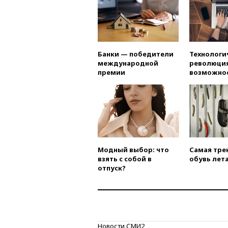
Банки — победители
Технологи
международной
революция
премии
возможно
Модный выбор: что
Самая тре
взять с собой в
обувь лета
отпуск?
Новости СМИ2