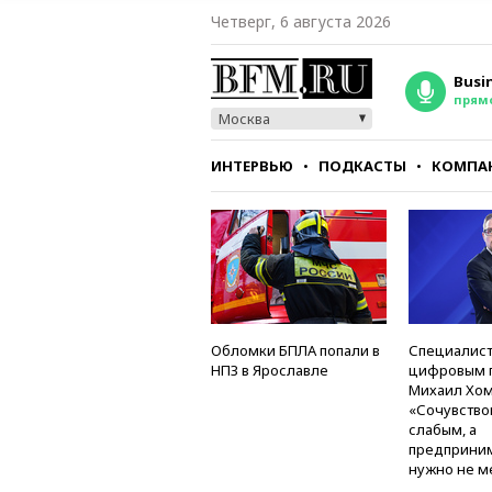
Четверг, 6 августа 2026
Busi
прям
Москва
ИНТЕРВЬЮ
ПОДКАСТЫ
КОМПА
СТИЛЬ
ТЕСТЫ
Обломки БПЛА попали в
Специалист
НПЗ в Ярославле
цифровым 
Михаил Хом
«Сочувство
слабым, а
предприни
нужно не м