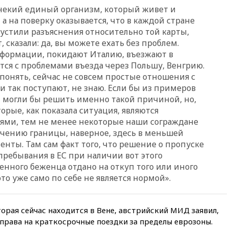
некий единый организм, который живет и
13:45
В Петербурге достроили
новый тоннель зеленой ветки
 а на поверку оказывается, что в каждой стране
метро
пустили разъяснения относительно той карты,
 сказали: да, вы можете ехать без проблем.
13:38
В эфире «Радиостанции
нформации, покидают Италию, въезжают в
Судного дня» прозвучали три
сообщения
тся с проблемами въезда через Польшу, Венгрию.
понять, сейчас не совсем простые отношения с
13:29
Восемь человек
и так поступают, не знаю. Если бы из примеров
пострадали при наезде
автомобиля на толпу в Омске
ы могли бы решить именно такой причиной, но,
торые, как показала ситуация, являются
13:19
WP: Трамп определился
ями, тем не менее некоторые наши сограждане
со своим преемником
чению границы, наверное, здесь в меньшей
13:13
СК возбудил дело по
нты. Там сам факт того, что решение о пропуске
факту гибели женщины и
пребывания в ЕС при наличии вот этого
ребенка в Раменском
енного беженца отдано на откуп того или иного
12:57
В Луганске при ракетном
это уже само по себе не является нормой».
ударе ВСУ по складу
пострадали пять человек
12:44
МВД: число
орая сейчас находится в Вене, австрийский МИД заявил,
преступлений, связанных с
 права на краткосрочные поездки за пределы еврозоны.
отмыванием денег, достигло