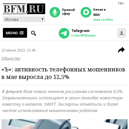
16+
Канал в
прямой
эфир
MAX
Москва
max.ru/bfm
Telegram
МЕНЮ
t.me/BFMnews
22 июня 2022, 13:49
Общество
«Ъ»: активность телефонных мошенников
в мае выросла до 12,5%
В феврале доля таких звонков россиянам составляла 9,5%.
Злоумышленники используют в своих легендах новостную
повестку о валюте, SWIFT. Эксперты отметили и более
частое использование мошенниками роботов