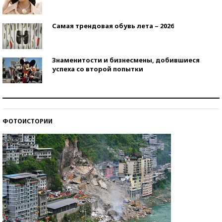
Самая трендовая обувь лета – 2026
Знаменитости и бизнесмены, добившиеся
успеха со второй попытки
Как защититься от солнца на курорте?
ФОТОИСТОРИИ
Кто изобрел средства связи?