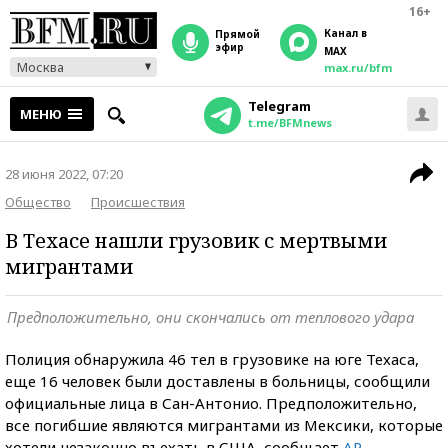
16+
Канал в
прямой
эфир
MAX
Москва
max.ru/bfm
Telegram
МЕНЮ
t.me/BFMnews
28 июня 2022, 07:20
Общество
Происшествия
В Техасе нашли грузовик с мертвыми
мигрантами
Предположительно, они скончались от теплового удара
Полиция обнаружила 46 тел в грузовике на юге Техаса,
еще 16 человек были доставлены в больницы, сообщили
официальные лица в Сан-Антонио. Предположительно,
все погибшие являются мигрантами из Мексики, которые
хотели незаконно въехать в США, сообщает
AP
.