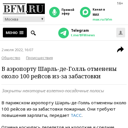
16+
Канал в
прямой
эфир
MAX
Москва
max.ru/bfm
Telegram
МЕНЮ
t.me/BFMnews
2 июля 2022, 16:07
Общество
Происшествия
В аэропорту Шарль-де-Голль отменены
около 100 рейсов из-за забастовки
Закрыты некоторые взлетно-посадочные полосы
В парижском аэропорту Шарль-де-Голль отменены около
100 рейсов из-за забастовки пожарных. Они требуют
повышения зарплаты, передает
ТАСС
.
Отмена коснулась перелетов на короткие и средние