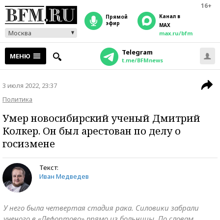
16+
Канал в
прямой
эфир
MAX
Москва
max.ru/bfm
Telegram
МЕНЮ
t.me/BFMnews
3 июля 2022, 23:37
Политика
Умер новосибирский ученый Дмитрий
Колкер. Он был арестован по делу о
госизмене
Текст:
Иван Медведев
У него была четвертая стадия рака. Силовики забрали
ученого в «Лефортово» прямо из больницы. По словам