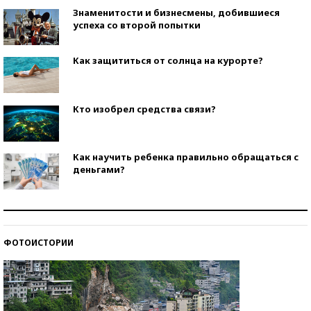
Знаменитости и бизнесмены, добившиеся
успеха со второй попытки
Как защититься от солнца на курорте?
Кто изобрел средства связи?
Как научить ребенка правильно обращаться с
деньгами?
Рекорды ЕГЭ: в каких регионах больше всего
стобалльников?
ФОТОИСТОРИИ
Самые модные пляжи — 2026