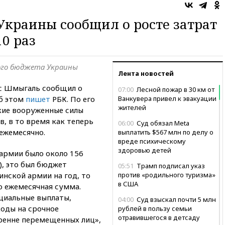
краины сообщил о росте затрат
0 раз
ого бюджета Украины
Лента новостей
с Шмыгаль сообщил о
07:00
Лесной пожар в 30 км от
Об этом
пишет
РБК. По его
Ванкувера привел к эвакуации
жителей
ские вооруженные силы
, в то время как теперь
06:00
Суд обязал Meta
ежемесячно.
выплатить $567 млн по делу о
вреде психическому
здоровью детей
 армии было около 156
), это был бюджет
05:51
Трамп подписал указ
нской армии на год, то
против «родильного туризма»
в США
о ежемесячная сумма.
оциальные выплаты,
04:00
Суд взыскал почти 5 млн
ходы на срочное
рублей в пользу семьи
отравившегося в детсаду
тренне перемещенных лиц»,