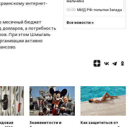
мальчика
краинскому интернет-
03:00
МИД РФ: попытки Запада
рассорить Россию и Казахстан
обречены на провал
то месячный бюджет
Все новости »
д долларов, а потребность
02:00
Ни один водоем Англии
не соответствует нормам
аров. При этом Шмыгаль
химической безопасности
организации активно
нансово.
01:00
Трамп: США сами
нуждаются в дальнобойных
ракетах и системах Patriot
00:01
Трамп заявил о
необходимости пополнения
арсенала США
вчера, 23:28
Слуцкий призвал
признать «Яблоко»
нежелательной организацией
вчера, 23:15
В Смоленске
ребенок и женщина погибли
при падении деревьев во
время урагана
ндовая
Знаменитости и
Как защититься от