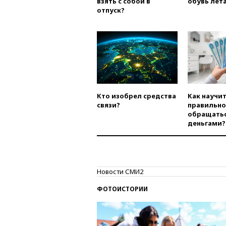
взять с собой в
обувь лета
отпуск?
Кто изобрел средства
Как научи
связи?
правильно
обращатьс
деньгами?
Новости СМИ2
ФОТОИСТОРИИ