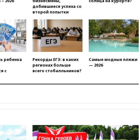
 – 2026
бизнесмены,
солнца на курорте?
вчера, 22:55
В Москве в
добившиеся успеха со
пятницу ожидаются ливни
второй попытки
вчера, 22:35
Винисиус
продлил контракт с «Реалом»
до 2032 года
вчера, 22:28
Отказаться от
российского гражданства
станет значительно дороже
вчера, 22:20
Путин назвал 76-ю
ть ребенка
Рекорды ЕГЭ: в каких
Самые модные пляжи
гвардейскую десантно-
регионах больше
— 2026
штурмовую дивизию
я с
всего стобалльников?
легендарной
вчера, 22:15
Путин заслушал
доклад о ситуации на
добропольском направлении
вчера, 21:58
Генпрокуратура
признала нежелательным в
РФ американский Human
Rights Foundation
вчера, 21:35
«Аэрофлот»
отменяет часть рейсов в Сочи