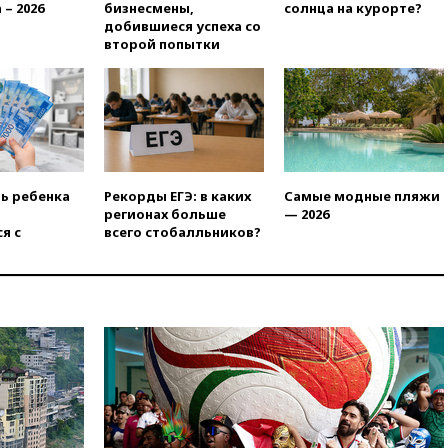
призвала оптимизировать
 – 2026
бизнесмены,
солнца на курорте?
олимпиады для поступления в
добившиеся успеха со
вузы
второй попытки
вчера, 20:15
Минтранс
предложил оплачивать
защиту дорог от БПЛА из
средств на ремонт
вчера, 20:00
Зеленский 8
августа посетит Сербию с
официальным визитом
ть ребенка
Рекорды ЕГЭ: в каких
Самые модные пляжи
регионах больше
— 2026
вчера, 19:58
В Госдуму будет
я с
всего стобалльников?
внесен законопроект об
отмене ЕГЭ
вчера, 19:50
Аэропорты Сочи и
Ярославля приостановили
работу
вчера, 19:35
WP: Трамп
призвал доноров-
республиканцев поддержать
Вэнса на выборах 2028 года
вчера, 19:20
Число ломбардов