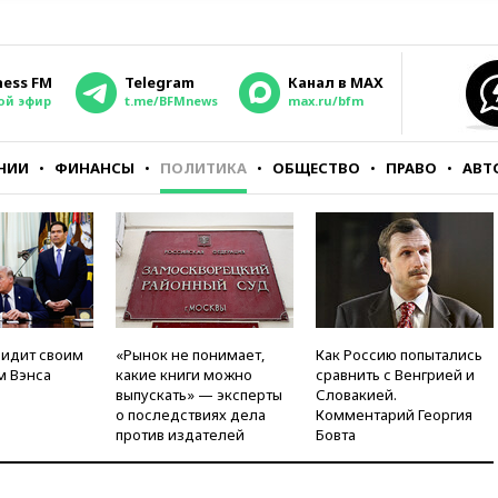
ness FM
Telegram
Канал в MAX
ой эфир
t.me/BFMnews
max.ru/bfm
НИИ
ФИНАНСЫ
ПОЛИТИКА
ОБЩЕСТВО
ПРАВО
АВТ
видит своим
«Рынок не понимает,
Как Россию попытались
м Вэнса
какие книги можно
сравнить с Венгрией и
выпускать» — эксперты
Словакией.
о последствиях дела
Комментарий Георгия
против издателей
Бовта