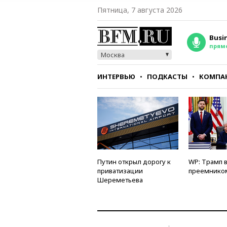
Пятница, 7 августа 2026
Busi
прям
Москва
ИНТЕРВЬЮ
ПОДКАСТЫ
КОМПА
СТИЛЬ
ТЕСТЫ
Путин открыл дорогу к
WP: Трамп 
приватизации
преемнико
Шереметьева