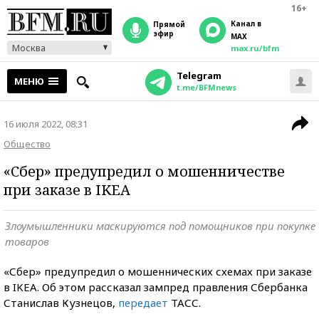
16+
Канал в
прямой
эфир
MAX
Москва
max.ru/bfm
Telegram
МЕНЮ
t.me/BFMnews
16 июля 2022, 08:31
Общество
«Сбер» предупредил о мошенничестве
при заказе в IKEA
Злоумышленники маскируются под помощников при покупке
товаров
«Сбер» предупредил о мошеннических схемах при заказе
в IKEA. Об этом рассказал зампред правления Сбербанка
Станислав Кузнецов,
передает
ТАСС.