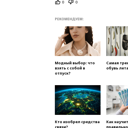
0
0
РЕКОМЕНДУЕМ:
Модный выбор: что
Самая тре
взять с собой в
обувь лета
отпуск?
Кто изобрел средства
Как научи
связи?
правильно