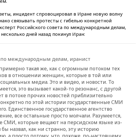
ем.
вчера, 22:55
В Москве в
пятницу ожидаются ливни
азеты, инцидент спровоцировал в Иране новую волну
нако связывать протесты с гибелью конкретной
вчера, 22:35
Винисиус
продлил контракт с «Реалом»
эксперт Российского совета по международным делам,
до 2032 года
несколько дней назад покинул Иран:
вчера, 22:28
Отказаться от
российского гражданства
станет значительно дороже
а по международным делам, иранист
вчера, 22:20
Путин назвал 76-ю
гвардейскую десантно-
 примерно такая же, как с огромным потоком тех
штурмовую дивизию
ков в отношении женщин, которые в той или
легендарной
социальных медиа. Это и видео, и новости. То
вчера, 22:15
Путин заслушал
меется, это вызывает какой-то резонанс, с другой
доклад о ситуации на
ет в потоке прочих новостей приблизительно
добропольском направлении
Конкретно по этой истории государственные СМИ
его. Единственное государственное агентство
вчера, 21:58
Генпрокуратура
признала нежелательным в
ние, все остальные просто молчали. Разумеется,
РФ американский Human
е СМИ, которые вещают на персидском языке из-
Rights Foundation
я бы назвал, как ни странно, эту историю
вчера, 21:35
«Аэрофлот»
ю, а просто потому, что, похоже, по-настоящему