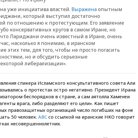
призвала оптимизировать
дна уже инициатива властей.
Выражена
опытным
олимпиады для поступления в
иджани, который выступил достаточно
вузы
ей по отношению к протестующим. Его заявление
вчера, 20:15
Минтранс
губо консервативных кругов в самом Иране, но
предложил оплачивать
у что Лариджани очень известный в Иране, очень
защиту дорог от БПЛА из
час, насколько я понимаю, в иранском
средств на ремонт
 этих тем, для того, чтобы не просто погасить
вчера, 20:00
Зеленский 8
ностями, но и обсудить серьезные
августа посетит Сербию с
екоторой либерализации».
официальным визитом
вчера, 19:58
В Госдуму будет
внесен законопроект об
вления спикера Исламского консультативного совета Али
отмене ЕГЭ
зывались о протестах остро негативно. Президент Ирана
вчера, 19:50
Аэропорты Сочи и
затором беспорядков в стране, а сам аятолла Хаменеи
Ярославля приостановили
агенты врага, либо разделяют его цели». Как пишет
работу
ных правозащитных организаций число погибших на фоне
вчера, 19:35
WP: Трамп
ать 50 человек.
ABC
со ссылкой на иранские НКО говорит
призвал доноров-
ятках несовершеннолетних.
республиканцев поддержать
Вэнса на выборах 2028 года