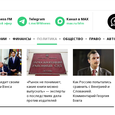
ness FM
Telegram
Канал в MAX
ой эфир
t.me/BFMnews
max.ru/bfm
НИИ
ФИНАНСЫ
ПОЛИТИКА
ОБЩЕСТВО
ПРАВО
АВТ
видит своим
«Рынок не понимает,
Как Россию попытались
м Вэнса
какие книги можно
сравнить с Венгрией и
выпускать» — эксперты
Словакией.
о последствиях дела
Комментарий Георгия
против издателей
Бовта