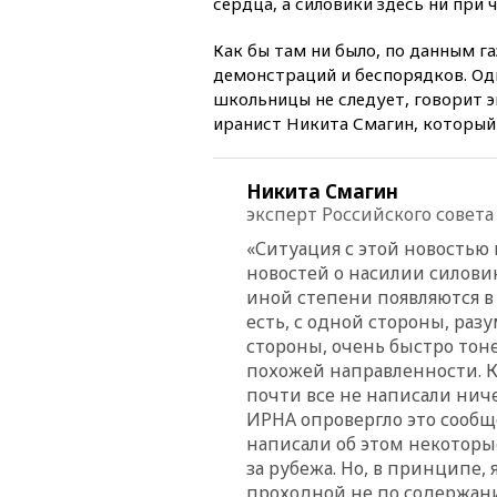
сердца, а силовики здесь ни при ч
Как бы там ни было, по данным г
демонстраций и беспорядков. Од
школьницы не следует, говорит 
иранист Никита Смагин, который 
Никита Смагин
эксперт Российского совет
«Ситуация с этой новостью
новостей о насилии силови
иной степени появляются в 
есть, с одной стороны, разу
стороны, очень быстро тон
похожей направленности. 
почти все не написали нич
ИРНА опровергло это сообще
написали об этом некоторы
за рубежа. Но, в принципе, 
проходной не по содержани