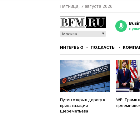
Пятница, 7 августа 2026
Busi
прям
Москва
ИНТЕРВЬЮ
ПОДКАСТЫ
КОМПА
СТИЛЬ
ТЕСТЫ
Путин открыл дорогу к
WP: Трамп 
приватизации
преемнико
Шереметьева