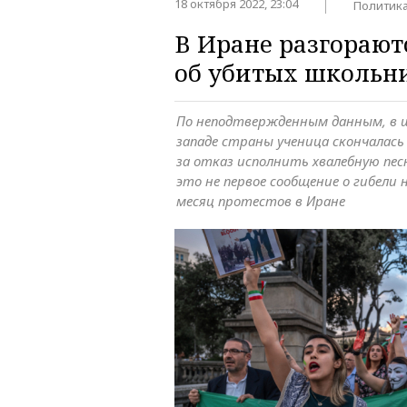
18 октября 2022, 23:04
Политик
В Иране разгорают
об убитых школьн
По неподтвержденным данным, в шк
западе страны ученица скончалась
за отказ исполнить хвалебную пес
это не первое сообщение о гибели
месяц протестов в Иране