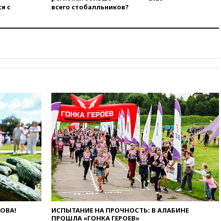
я с
всего стобалльников?
вчера, 18:00
Совет мира
выбрал подрядчика для
строительства военной базы в
Газе
вчера, 17:50
Миронов призвал
снять «Яблоко» с выборов в
Госдуму
вчера, 17:45
Правительство
получит «золотую акцию» в
управлении аэропортом
Шереметьево
вчера, 17:35
Шесть человек
пострадали при ударе ВСУ по
автобусу в Запорожской
области
вчера, 17:25
В аэропортах
Сочи и Геленджика сняты
ограничения
вчера, 17:17
Власти РФ
ЛОВА!
ИСПЫТАНИЕ НА ПРОЧНОСТЬ: В АЛАБИНЕ
помогут пострадавшему от
ПРОШЛА «ГОНКА ГЕРОЕВ»