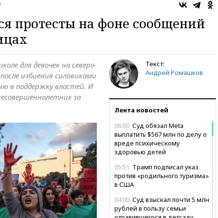
а
ся протесты на фоне сообщений
ицах
Текст:
оле для девочек на северо-
Андрей Ромашков
 после избиения силовиками
ню в поддержку властей. И
 несовершеннолетних за
Лента новостей
06:00
Суд обязал Meta
выплатить $567 млн по делу о
вреде психическому
здоровью детей
05:51
Трамп подписал указ
против «родильного туризма»
в США
04:00
Суд взыскал почти 5 млн
рублей в пользу семьи
отравившегося в детсаду