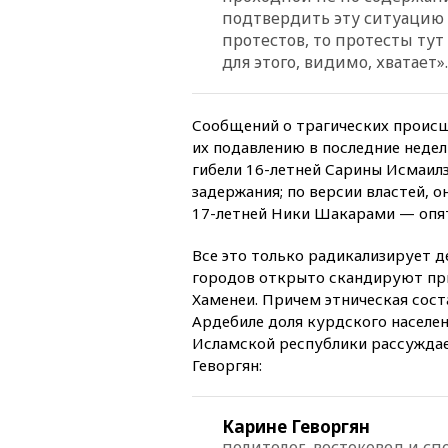
подтвердить эту ситуацию 
протестов, то протесты тут
для этого, видимо, хватает».
Сообщений о трагических происш
их подавлению в последние недел
гибели 16-летней Сарины Исмаилз
задержания; по версии властей, о
17-летней Ники Шакарами — опять
Все это только радикализирует д
городов открыто скандируют при
Хаменеи. Причем этническая сос
Ардебиле доля курдского населен
Исламской республики рассуждае
Геворгян:
Карине Геворгян
политолог, востоковед и с