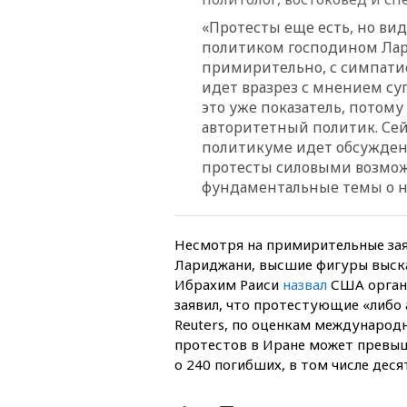
«Протесты еще есть, но ви
политиком господином Лар
примирительно, с симпати
идет вразрез с мнением су
это уже показатель, потом
авторитетный политик. Сей
политикуме идет обсуждение
протесты силовыми возмож
фундаментальные темы о н
Несмотря на примирительные зая
Лариджани, высшие фигуры выска
Ибрахим Раиси
назвал
США органи
заявил, что протестующие «либо 
Reuters, по оценкам международ
протестов в Иране может превыш
о 240 погибших, в том числе дес