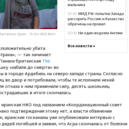
мальчика
03:00
МИД РФ: попытки Запада
рассорить Россию и Казахстан
обречены на провал
02:00
Ни один водоем Англии
arcelona, Spain - 15 Oct 2022 Фото:
не соответствует нормам
химической безопасности
Все новости »
дположительно убита
01:00
Трамп: США сами
рана», — так начинает
нуждаются в дальнобойных
 Панахи британская
The
ракетах и системах Patriot
ушку «забили до смерти» во
00:01
Трамп заявил о
 в городе Ардебиль на северо-западе страны. Согласно
необходимости пополнения
иц во двор и потребовали, чтобы те исполнили некий
арсенала США
ле отказа к ним применили силу, десять школьниц
вчера, 23:28
Слуцкий призвал
пострадавших в итоге скончалась.
признать «Яблоко»
нежелательной организацией
 иранская НКО под названием «Координационный совет
вчера, 23:15
В Смоленске
ако подтверждения этому нет, а власти обвинения
ребенок и женщина погибли
n, иранские госканалы уже опубликовали интервью с
при падении деревьев во
дядей погибшей и заявил, что Асра скончалась от болезни
время урагана