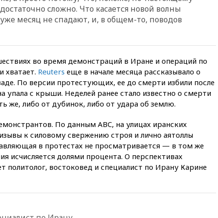
отменяет часть рейсов в Сочи
достаточно сложно. Что касается новой волны
и Геленджик
 уже месяц не спадают, и, в общем-то, поводов
вчера, 21:25
Руслан Терновой
выиграл золото чемпионата
Европы в прыжках с 10-
метровой вышки
ествиях во время демонстраций в Иране и операций по
вчера, 21:10
РФ не получала
и хватает.
Reuters
еще в начале месяца рассказывало о
обращений о прекращении
аде. По версии протестующих, ее до смерти избили после
концессии строительства ж/д
на упала с крыши. Неделей ранее стало известно о смерти
в Армении
 же, либо от дубинок, либо от удара об землю.
вчера, 21:00
В России вновь
обсуждают эксперимент по
емонстрантов. По данным ABC, на улицах иранских
онлайн-продаже алкоголя
зывы к силовому свержению строя и лично аятоллы
вчера, 20:45
Матвиенко:
тавляющая в протестах не просматривается — в том же
россиянам могут
ия исчисляется долями процента. О перспективах
рекомендовать не посещать
т политолог, востоковед и специалист по Ирану Карине
Армению
вчера, 20:35
ПВО за день
сбила еще 281 украинский
беспилотник над Россией
пециалист по Ирану
вчера, 20:27
Ямпольская